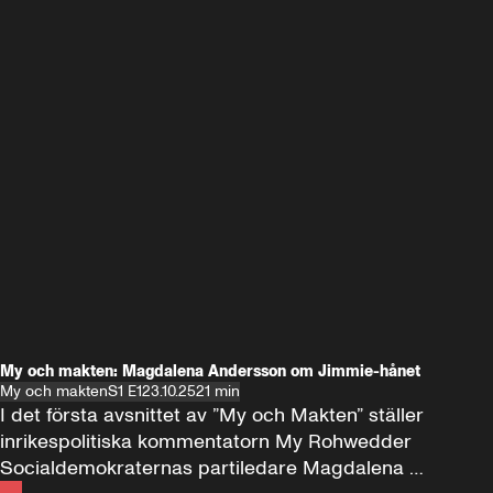
My och makten: Magdalena Andersson om Jimmie-hånet
My och makten
S1 E1
23.10.25
21 min
I det första avsnittet av ”My och Makten” ställer 
inrikespolitiska kommentatorn My Rohwedder 
Socialdemokraternas partiledare Magdalena 