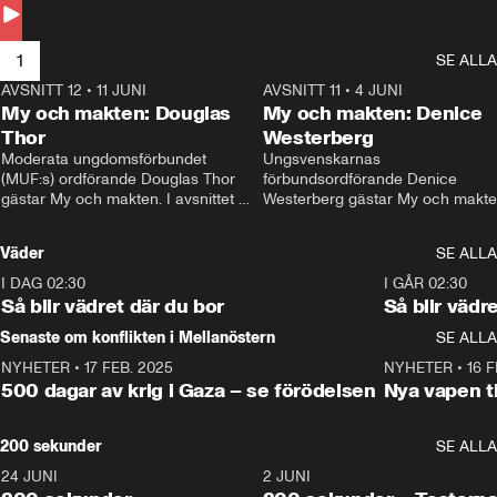
Andersson till svars.
1
SE ALLA
AVSNITT 12
•
11 JUNI
26:27
AVSNITT 11
•
4 JUNI
2
My och makten: Douglas
My och makten: Denice
Thor
Westerberg
Moderata ungdomsförbundet 
Ungsvenskarnas 
(MUF:s) ordförande Douglas Thor 
förbundsordförande Denice 
gästar My och makten. I avsnittet 
Westerberg gästar My och makten.
diskuteras tonårsutvisningarna och 
avsnittet diskuteras migrationsfrå
hur Moderaterna ska locka väljare till 
och hur SD ska locka kvinnliga 
Väder
SE ALLA
valet i höst. 
väljare. 
I DAG 02:30
1:06
I GÅR 02:30
Så blir vädret där du bor
Så blir vädr
Senaste om konflikten i Mellanöstern
SE ALLA
NYHETER
•
17 FEB. 2025
0:45
NYHETER
•
16 F
500 dagar av krig i Gaza – se förödelsen
Nya vapen ti
200 sekunder
SE ALLA
24 JUNI
5:00
2 JUNI