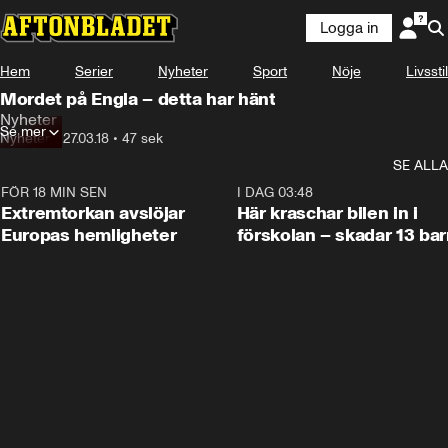
Logga in
Hem
Serier
Nyheter
Sport
Nöje
Livsstil
Mordet på Engla – detta har hänt
Nyheter
Se mer
Nyheter
•
27.03.18
•
47 sek
SE ALLA
FÖR 18 MIN SEN
0:53
I DAG 03:48
Extremtorkan avslöjar
Här kraschar bilen in i
Europas hemligheter
förskolan – skadar 13 bar