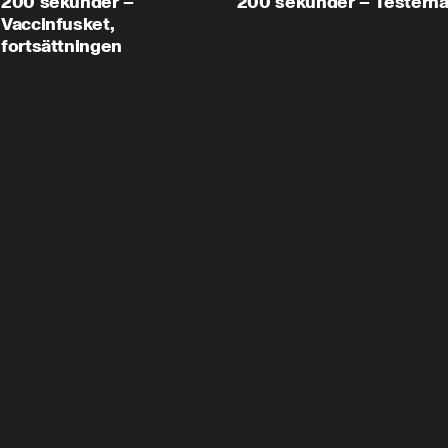
200 sekunder –
200 sekunder – Testern
Vaccinfusket,
fortsättningen