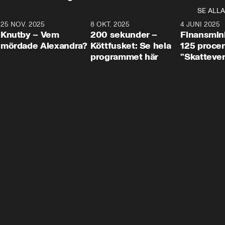
SE ALLA
3
25 NOV. 2025
31:05
8 OKT. 2025
4:29
4 JUNI 2025
Knutby – Vem
200 sekunder –
Finansmin
mördade Alexandra?
Köttfusket: Se hela
125 procent
programmet här
"Skattever
viktig uppg