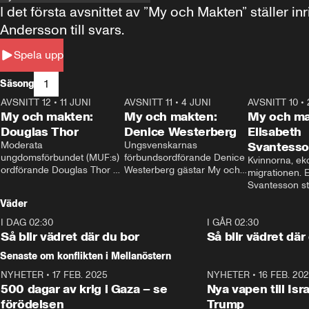
I det första avsnittet av ”My och Makten” ställe
Andersson till svars.
Spela upp
1
Säsong
AVSNITT 12
•
11 JUNI
26:27
AVSNITT 11
•
4 JUNI
23:40
AVSNITT 10
•
My och makten:
My och makten:
My och ma
Douglas Thor
Denice Westerberg
Elisabeth
Moderata 
Ungsvenskarnas 
Svantess
ungdomsförbundet (MUF:s) 
förbundsordförande Denice 
Kvinnorna, ek
ordförande Douglas Thor 
Westerberg gästar My och 
migrationen. E
gästar My och makten. I 
makten. I avsnittet 
Svantesson stäl
avsnittet diskuteras 
diskuteras migrationsfrågan 
när finansmini
Väder
tonårsutvisningarna och hur 
och hur SD ska locka 
Moderaterna ska locka 
kvinnliga väljare. 
I DAG 02:30
1:06
I GÅR 02:30
väljare till valet i höst. 
Så blir vädret där du bor
Så blir vädret där
Senaste om konflikten i Mellanöstern
NYHETER
•
17 FEB. 2025
0:45
NYHETER
•
16 FEB. 20
500 dagar av krig i Gaza – se
Nya vapen till Isr
förödelsen
Trump