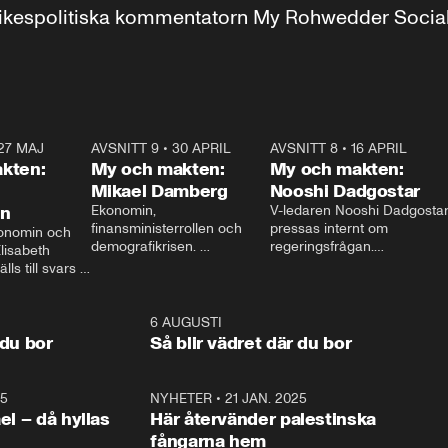
r inrikespolitiska kommentatorn My Rohwedder Soci
27 MAJ
3:51
AVSNITT 9
•
30 APRIL
24:00
AVSNITT 8
•
16 APRIL
25:1
kten:
My och makten:
My och makten:
Mikael Damberg
Nooshi Dadgostar
on
Ekonomin, 
V-ledaren Nooshi Dadgostar
finansministerrollen och 
pressas internt om 
onomin och 
demografikrisen. 
regeringsfrågan.

lisabeth 
Oppositionen ställs till svars 
I Aftonbladets 
ls till svars 
när Socialdemokraternas 
partiledarutfrågning ”My 
stern gästar 
Mikael Damberg gästar My 
och Makten” sätter hon ner 
My och Makten. 
och Makten. 
foten mot kritikerna:

1:06
6 AUGUSTI
1:0
– Vi ställer upp i val. Ska vi 
 du bor
Så blir vädret där du bor
vara med så sitter vi förstås 
25
1:22
NYHETER
•
21 JAN. 2025
0:5
ael – då hyllas
Här återvänder palestinska
fångarna hem