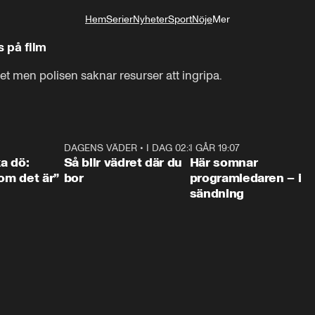
Hem
Serier
Nyheter
Sport
Nöje
Mer
Livsstil
s på film
t men polisen saknar resurser att ingripa.
4:36
DAGENS VÄDER
•
I DAG 02:30
1:06
I GÅR 19:07
0:4
ka dö:
Så blir vädret där du
Här somnar
som det är”
bor
programledaren – i
sändning