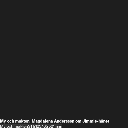
My och makten: Magdalena Andersson om Jimmie-hånet
My och makten
S1 E1
23.10.25
21 min