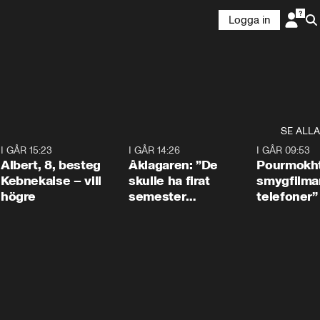
Logga in
SE ALLA
5
I GÅR 15:23
0:54
I GÅR 14:26
1:54
I GÅR 09:53
Albert, 8, besteg
Åklagaren: ”De
Pourmokht
Kebnekaise – vill
skulle ha firat
smygfilma
högre
semester
telefoner”
tillsammans”