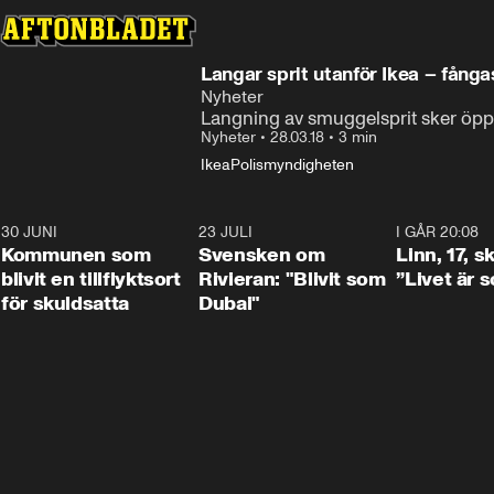
Langar sprit utanför Ikea – fånga
Nyheter
Langning av smuggelsprit sker öppe
Nyheter
•
28.03.18
•
3 min
Ikea
Polismyndigheten
30 JUNI
1:24
23 JULI
1:42
I GÅR 20:08
Kommunen som
Svensken om
Linn, 17, s
blivit en tillflyktsort
Rivieran: "Blivit som
”Livet är 
för skuldsatta
Dubai"