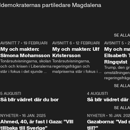
aldemokraternas partiledare Magdalena 
SE ALLA
7
AVSNITT 7
•
19 FEBRUARI
24:30
AVSNITT 6
•
12 FEBRUARI
27:30
AVSNITT 5
•
My och makten:
My och makten: Ulf
My och ma
Simona Mohamsson
Kristersson
Elisabeth
 
Tonårsutvisningarna, skolan 
Tonårsutvisningarna, 
Ringqvist
och och krisen i Liberalerna 
regeringsfrågan och 
Trump, den gr
står i fokus i det sjunde 
matpriserna står i fokus i 
omställningen
avsnittet av ”My och 
det sjätte avsnittet av ”My 
regeringsfråga
makten”. Se när 
och makten”. Se när 
centrum i det 
SE ALLA
Aftonbladets inrikespolitiska 
Aftonbladets inrikespolitiska 
avsnittet av ”
kommentator My 
kommentator My 
6
5 AUGUSTI
1:06
4 AUGUSTI
Makten”. Se nä
Rohwedder ställer 
Rohwedder ställer 
Så blir vädret där du bor
Så blir vädret där
Aftonbladets in
utbildnings- och 
statsminister Ulf Kristersson 
kommentator 
SE ALLA
integrationsminister Simona 
till svars.
Rohwedder stäl
Mohamsson till svars.
Centerpartiets
2
NYHETER
•
16 JAN. 2025
1:01
NYHETER
•
16 JAN. 20
Thand Ring till
Ahmed, 40, är fast i Gaza: ”Vill
Gazaborna: ”Vad s
tillbaka till Sverige”
till?”