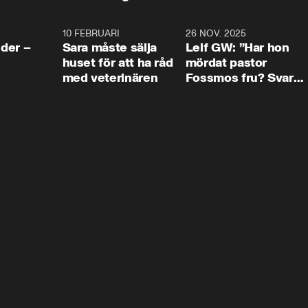
4:24
10 FEBRUARI
4:13
26 NOV. 2025
8:1
der –
Sara måste sälja
Leif GW: ”Har hon
huset för att ha råd
mördat pastor
med veterinären
Fossmos fru? Svar
nej.”