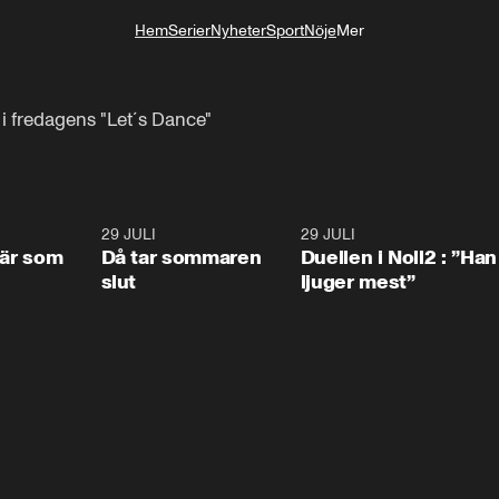
Hem
Serier
Nyheter
Sport
Nöje
Mer
Livsstil
e i fredagens "Let´s Dance"
0:41
29 JULI
0:39
29 JULI
0:4
 är som
Då tar sommaren
Duellen i Noll2 : ”Han
slut
ljuger mest”