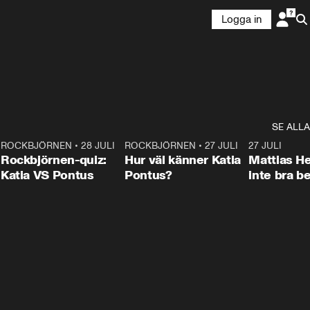
Logga in
SE ALLA
7
ROCKBJÖRNEN
•
28 JULI
0:15
ROCKBJÖRNEN
•
27 JULI
0:46
27 JULI
Rockbjörnen-quiz:
Hur väl känner Katia
Mattias He
Katia VS Pontus
Pontus?
inte bra be