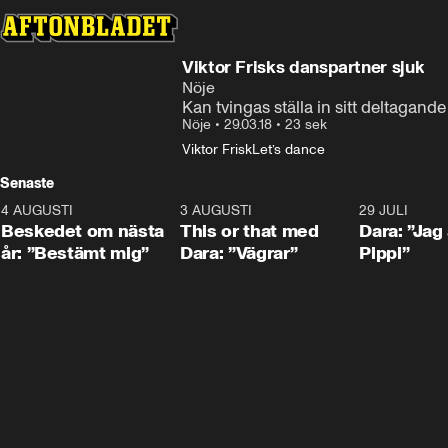
Viktor Frisks danspartner sjuk
Nöje
Kan tvingas ställa in sitt deltagand
Nöje
•
29.03.18
•
23 sek
Viktor Frisk
Let’s dance
Senaste
4 AUGUSTI
0:24
3 AUGUSTI
1:02
29 JULI
Beskedet om nästa
This or that med
Dara: ”Jag
år: ”Bestämt mig”
Dara: ”Vägrar”
Pippi”