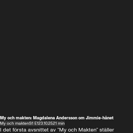
My och makten: Magdalena Andersson om Jimmie-hånet
My och makten
S1 E1
23.10.25
21 min
I det första avsnittet av ”My och Makten” ställer 