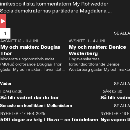
inrikespolitiska kommentatorn My Rohwedder 
Socialdemokraternas partiledare Magdalena 
Andersson till svars.
1
SE ALLA
AVSNITT 12
•
11 JUNI
26:27
AVSNITT 11
•
4 JUNI
2
My och makten: Douglas
My och makten: Denice
Thor
Westerberg
Moderata ungdomsförbundet 
Ungsvenskarnas 
(MUF:s) ordförande Douglas Thor 
förbundsordförande Denice 
gästar My och makten. I avsnittet 
Westerberg gästar My och makten.
diskuteras tonårsutvisningarna och 
avsnittet diskuteras migrationsfrå
hur Moderaterna ska locka väljare till 
och hur SD ska locka kvinnliga 
Väder
SE ALLA
valet i höst. 
väljare. 
I DAG 02:30
1:06
I GÅR 02:30
Så blir vädret där du bor
Så blir vädr
Senaste om konflikten i Mellanöstern
SE ALLA
NYHETER
•
17 FEB. 2025
0:45
NYHETER
•
16 F
500 dagar av krig i Gaza – se förödelsen
Nya vapen ti