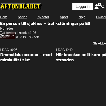
Logga in
Hem
Serier
Nyheter
Sport
Nöje
Livsstil
En person till sjukhus – trafikstörningar på E6
Nyheter
Två fordon i krock på E6
Se mer
Nyheter
•
31.03.18
•
86 sek
SE ALLA
I DAG 19:07
0:42
I DAG 12:19
Dramatiska scenen – med
Här knockas politikern p
mirakulöst slut
stranden