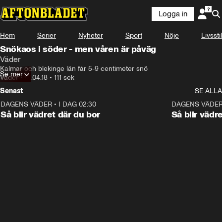
Logga in
Hem
Serier
Nyheter
Sport
Nöje
Livsstil
Snökaos i söder - men våren är påväg
Väder
Kalmar och blekinge län får 5-9 centimeter snö
Se mer
Väder
•
01.04.18
•
111 sek
Senast
SE ALLA
DAGENS VÄDER
•
I DAG 02:30
1:06
DAGENS VÄDE
Så blir vädret där du bor
Så blir vädr