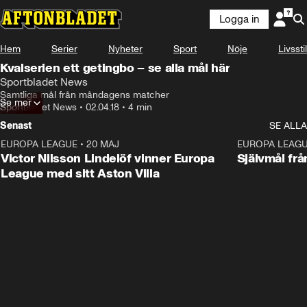
Logga in
Hem
Serier
Nyheter
Sport
Nöje
Livsstil
Kvalserien ett getingbo – se alla mål här
Sportbladet News
Samtliga mål från måndagens matcher
Se mer
Sportbladet News
•
02.04.18
•
4 min
Senast
SE ALLA
EUROPA LEAGUE
•
20 MAJ
1:32
EUROPA LEAG
Victor Nilsson Lindelöf vinner Europa
Självmål frå
League med sitt Aston Villa