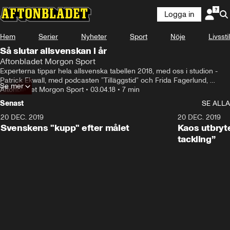
Logga in
Hem
Serier
Nyheter
Sport
Nöje
Livsstil
Så slutar allsvenskan i år
Aftonbladet Morgon Sport
Experterna tippar hela allsvenska tabellen 2018, med oss i studion - 
Patrick Ekwall, med podcasten ”Tilläggstid” och Frida Fagerlund, 
Se mer
reporter Sportbladet
Aftonbladet Morgon Sport
•
03.04.18
•
7 min
Senast
SE ALLA
20 DEC. 2019
0:44
20 DEC. 2019
Svenskens "kupp" efter målet
Kaos utbryte
tackling”