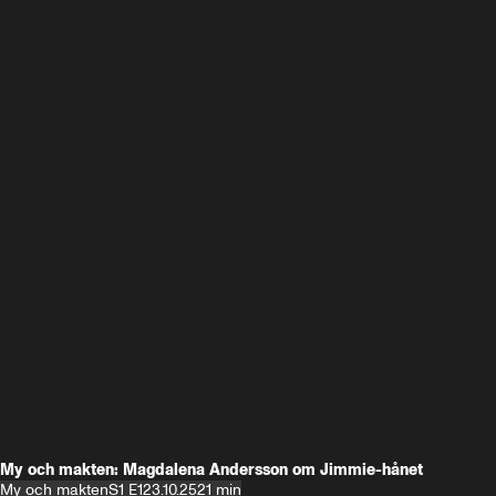
My och makten: Magdalena Andersson om Jimmie-hånet
My och makten
S1 E1
23.10.25
21 min