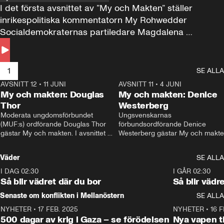
I det första avsnittet av ”My och Makten” ställer 
inrikespolitiska kommentatorn My Rohwedder 
Socialdemokraternas partiledare Magdalena 
Andersson till svars.
1
SE ALLA
AVSNITT 12
•
11 JUNI
26:27
AVSNITT 11
•
4 JUNI
2
My och makten: Douglas
My och makten: Denice
Thor
Westerberg
Moderata ungdomsförbundet 
Ungsvenskarnas 
(MUF:s) ordförande Douglas Thor 
förbundsordförande Denice 
gästar My och makten. I avsnittet 
Westerberg gästar My och makten.
diskuteras tonårsutvisningarna och 
avsnittet diskuteras migrationsfrå
hur Moderaterna ska locka väljare till 
och hur SD ska locka kvinnliga 
Väder
SE ALLA
valet i höst. 
väljare. 
I DAG 02:30
1:06
I GÅR 02:30
Så blir vädret där du bor
Så blir vädr
Senaste om konflikten i Mellanöstern
SE ALLA
NYHETER
•
17 FEB. 2025
0:45
NYHETER
•
16 F
500 dagar av krig i Gaza – se förödelsen
Nya vapen ti