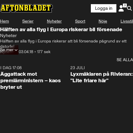
Logga in
Hem
Serier
Nyheter
Sport
Nöje
Livsstil
Hälften av alla flyg i Europa riskerar bli försenade
Nyheter
Hälften av alla flyg i Europa riskerar att bli försenade pågrund av ett 
datorfel
Se mer
Nyheter
•
03.04.18
•
177 sek
SE ALLA
I DAG 17:08
0:37
23 JULI
Äggattack mot
Lyxmäklaren på Rivieran:
premiärministern – kaos
"Lite friare här"
bryter ut