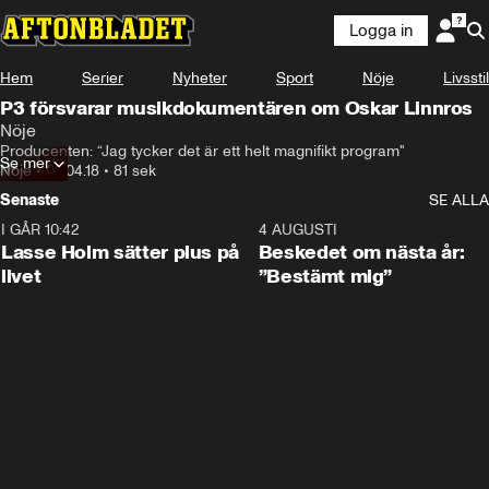
Logga in
Hem
Serier
Nyheter
Sport
Nöje
Livsstil
P3 försvarar musikdokumentären om Oskar Linnros
Nöje
Producenten: “Jag tycker det är ett helt magnifikt program"
Se mer
Nöje
•
03.04.18
•
81 sek
Senaste
SE ALLA
I GÅR 10:42
1:04
4 AUGUSTI
Lasse Holm sätter plus på
Beskedet om nästa år:
livet
”Bestämt mig”