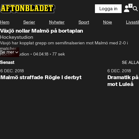
Logga in
Hem
Serier
Nyheter
Sport
Nöje
Livsstil
Växjö nollar Malmö på bortaplan
Hockeystudion
Växjö har kopplat grepp om semifinalserien mot Malmö med 2-0 i 
matcher.
Se mer
Hockeystudion
•
04.04.18
•
77 sek
Senast
SE ALLA
6 DEC. 2018
0:50
6 DEC. 2018
Malmö straffade Rögle i derbyt
Dramatik på
mot Luleå