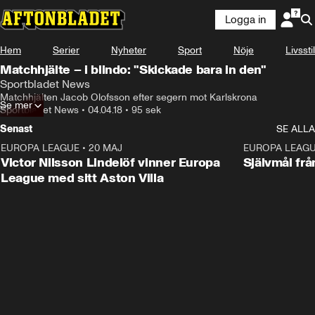
Logga in
Hem
Serier
Nyheter
Sport
Nöje
Livsstil
Matchhjälte – i blindo: "Skickade bara in den"
Sportbladet News
Matchhjälten Jacob Olofsson efter segern mot Karlskrona
Se mer
Sportbladet News
•
04.04.18
•
95 sek
Senast
SE ALLA
EUROPA LEAGUE
•
20 MAJ
1:32
EUROPA LEAG
Victor Nilsson Lindelöf vinner Europa
Självmål frå
League med sitt Aston Villa