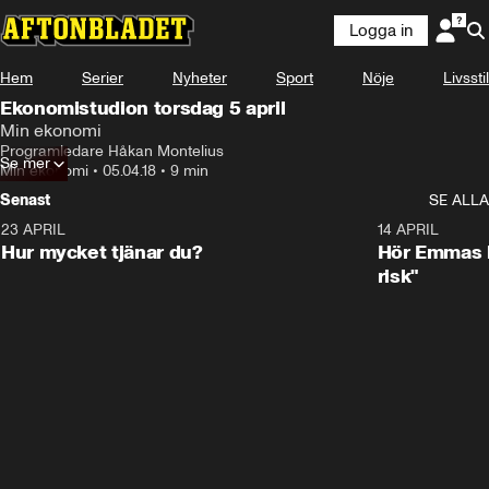
Logga in
Hem
Serier
Nyheter
Sport
Nöje
Livsstil
Ekonomistudion torsdag 5 april
Min ekonomi
Programledare Håkan Montelius
Se mer
Min ekonomi
•
05.04.18
•
9 min
Senast
SE ALLA
23 APRIL
1:08
14 APRIL
Hur mycket tjänar du?
Hör Emmas bä
risk"