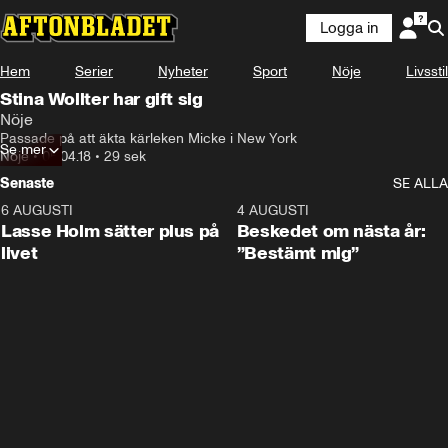
Logga in
Hem
Serier
Nyheter
Sport
Nöje
Livsstil
Stina Wollter har gift sig
Nöje
Passade på att äkta kärleken Micke i New York
Se mer
Nöje
•
05.04.18
•
29 sek
Senaste
SE ALLA
6 AUGUSTI
1:04
4 AUGUSTI
Lasse Holm sätter plus på
Beskedet om nästa år:
livet
”Bestämt mig”