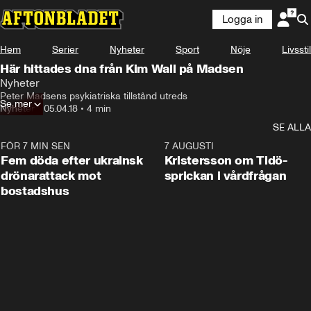
Logga in
Hem
Serier
Nyheter
Sport
Nöje
Livsstil
Här hittades dna från Kim Wall på Madsen
Nyheter
Peter Madsens psykiatriska tillstånd utreds
Se mer
Nyheter
•
05.04.18
•
4 min
SE ALLA
FÖR 7 MIN SEN
0:29
7 AUGUSTI
Fem döda efter ukrainsk
Kristersson om Tidö-
drönarattack mot
sprickan i vårdfrågan
bostadshus