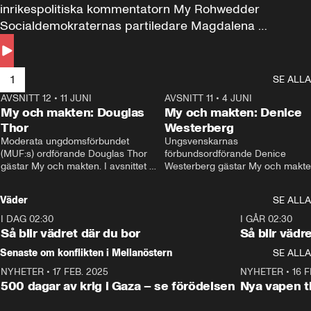
inrikespolitiska kommentatorn My Rohwedder 
Socialdemokraternas partiledare Magdalena 
Andersson till svars.
1
SE ALLA
AVSNITT 12
•
11 JUNI
26:27
AVSNITT 11
•
4 JUNI
2
My och makten: Douglas
My och makten: Denice
Thor
Westerberg
Moderata ungdomsförbundet 
Ungsvenskarnas 
(MUF:s) ordförande Douglas Thor 
förbundsordförande Denice 
gästar My och makten. I avsnittet 
Westerberg gästar My och makten.
diskuteras tonårsutvisningarna och 
avsnittet diskuteras migrationsfrå
hur Moderaterna ska locka väljare till 
och hur SD ska locka kvinnliga 
Väder
SE ALLA
valet i höst. 
väljare. 
I DAG 02:30
1:06
I GÅR 02:30
Så blir vädret där du bor
Så blir vädr
Senaste om konflikten i Mellanöstern
SE ALLA
NYHETER
•
17 FEB. 2025
0:45
NYHETER
•
16 F
500 dagar av krig i Gaza – se förödelsen
Nya vapen ti