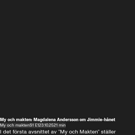
My och makten: Magdalena Andersson om Jimmie-hånet
My och makten
S1 E1
23.10.25
21 min
I det första avsnittet av ”My och Makten” ställer 