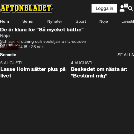
Logga in
Hem
Serier
Nyheter
Sport
Nöje
Livsstil
De är klara för "Så mycket bättre"
Nöje
Schlagerdrottning och soulstjärna i tv-succén
Se mer
Nöje
•
05.04.18
•
26 sek
Senaste
SE ALLA
6 AUGUSTI
1:04
4 AUGUSTI
Lasse Holm sätter plus på
Beskedet om nästa år:
livet
”Bestämt mig”