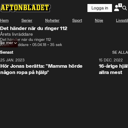
Logga in
Hem
Serier
Nyheter
Sport
Nöje
Livsstil
Det händer när du ringer 112
Årets livräddare
Det händer när du ringer 112
Se mer
Årets livräddare
•
05.04.18
•
35 sek
Senast
SE ALLA
25 JAN. 2023
1:59
15 DEC. 2022
Hör Jonas berätta: "Mamma hörde
16-årige hjä
någon ropa på hjälp"
allra mest