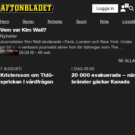
Logga in
Hem
Serier
Nyheter
Sport
Nöje
Livsstil
Vem var Kim Wall?
Nyheter
Journalisten Kim Wall studerade i Paris, London och New York. Under 
sin tid som verksam journalist skrev hon för tidningar som The 
Se mer
Guardian och Times.
Nyheter
•
05.04.18
•
48 sek
SE ALLA
7 AUGUSTI
0:42
I DAG 05:56
Kristersson om Tidö-
20 000 evakuerade – nä
sprickan i vårdfrågan
bränder gäckar Kanada