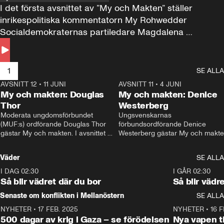
I det första avsnittet av ”My och Makten” ställer 
inrikespolitiska kommentatorn My Rohwedder 
Socialdemokraternas partiledare Magdalena 
Andersson till svars.
1
SE ALLA
AVSNITT 12
•
11 JUNI
26:27
AVSNITT 11
•
4 JUNI
2
My och makten: Douglas
My och makten: Denice
Thor
Westerberg
Moderata ungdomsförbundet 
Ungsvenskarnas 
(MUF:s) ordförande Douglas Thor 
förbundsordförande Denice 
gästar My och makten. I avsnittet 
Westerberg gästar My och makten.
diskuteras tonårsutvisningarna och 
avsnittet diskuteras migrationsfrå
hur Moderaterna ska locka väljare till 
och hur SD ska locka kvinnliga 
Väder
SE ALLA
valet i höst. 
väljare. 
I DAG 02:30
1:06
I GÅR 02:30
Så blir vädret där du bor
Så blir vädr
Senaste om konflikten i Mellanöstern
SE ALLA
NYHETER
•
17 FEB. 2025
0:45
NYHETER
•
16 F
500 dagar av krig i Gaza – se förödelsen
Nya vapen ti