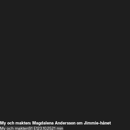
My och makten: Magdalena Andersson om Jimmie-hånet
My och makten
S1 E1
23.10.25
21 min