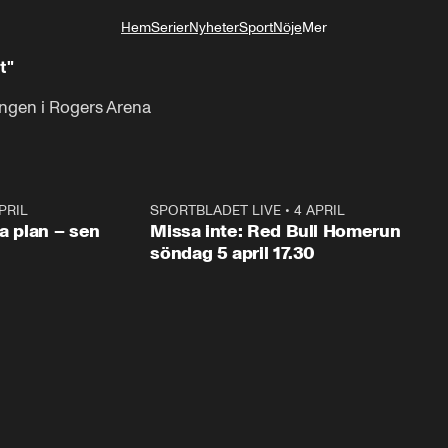
Hem
Serier
Nyheter
Sport
Nöje
Mer
Livsstil
t"
ingen i Rogers Arena
PRIL
1:03
SPORTBLADET LIVE
•
4 APRIL
1:0
va plan – sen
Missa inte: Red Bull Homerun
söndag 5 april 17.30