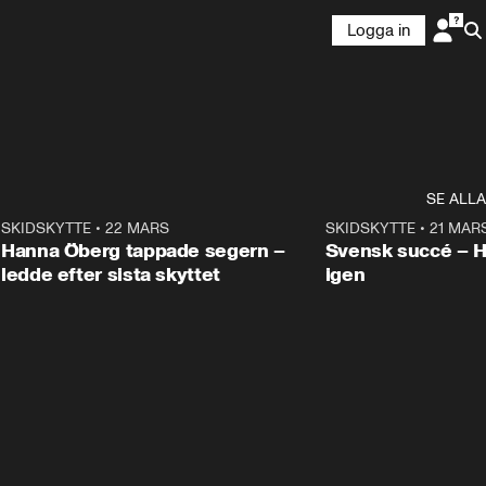
Logga in
SE ALLA
9
SKIDSKYTTE
•
22 MARS
0:55
SKIDSKYTTE
•
21 MAR
Hanna Öberg tappade segern –
Svensk succé – 
ledde efter sista skyttet
igen