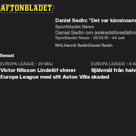
Daniel Sedin: "Det var känslosam
Sportbladet News
Daniel Sedin om avskedsföreställn
Sportbladet News
•
06.04.18
•
44 sek
NHL
Henrik Sedin
Daniel Sedin
Senast
EUROPA LEAGUE
•
20 MAJ
1:32
EUROPA LEAGUE
•
9 A
Victor Nilsson Lindelöf vinner
Självmål från hal
Europa League med sitt Aston Villa
skadad