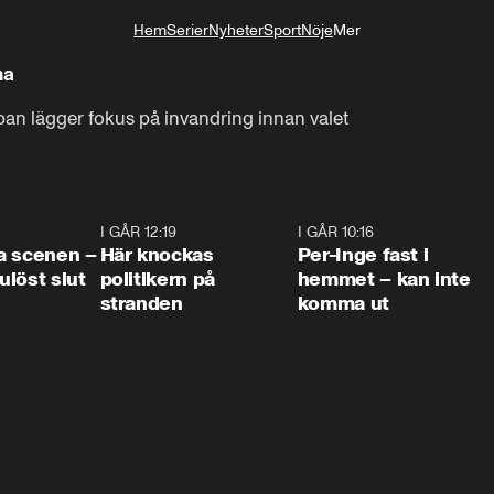
Hem
Serier
Nyheter
Sport
Nöje
Mer
Livsstil
na
an lägger fokus på invandring innan valet
0:42
I GÅR 12:19
0:45
I GÅR 10:16
1:2
a scenen –
Här knockas
Per-Inge fast i
löst slut
politikern på
hemmet – kan inte
stranden
komma ut