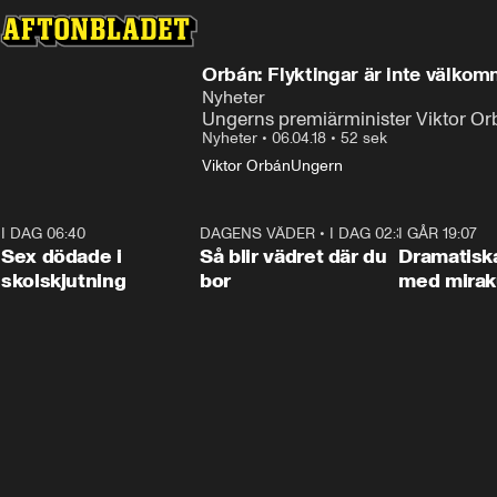
Orbán: Flyktingar är inte välkom
Nyheter
Ungerns premiärminister Viktor Orb
Nyheter
•
06.04.18
•
52 sek
Viktor Orbán
Ungern
I DAG 06:40
0:47
DAGENS VÄDER
•
I DAG 02:30
1:06
I GÅR 19:07
Sex dödade i
Så blir vädret där du
Dramatisk
skolskjutning
bor
med miraku