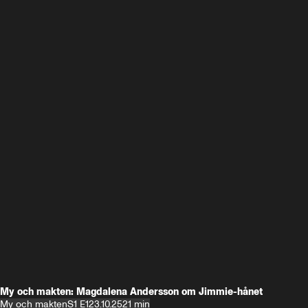
My och makten: Magdalena Andersson om Jimmie-hånet
My och makten
S1 E1
23.10.25
21 min