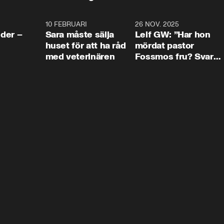
4:24
10 FEBRUARI
4:13
26 NOV. 2025
8:1
der –
Sara måste sälja
Leif GW: ”Har hon
huset för att ha råd
mördat pastor
med veterinären
Fossmos fru? Svar
nej.”