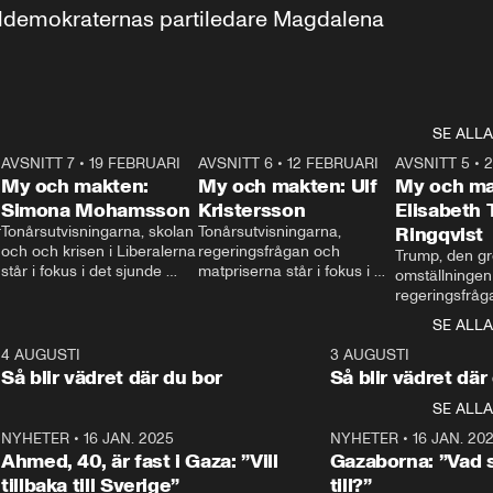
aldemokraternas partiledare Magdalena 
SE ALLA
7
AVSNITT 7
•
19 FEBRUARI
24:30
AVSNITT 6
•
12 FEBRUARI
27:30
AVSNITT 5
•
My och makten:
My och makten: Ulf
My och ma
Simona Mohamsson
Kristersson
Elisabeth
 
Tonårsutvisningarna, skolan 
Tonårsutvisningarna, 
Ringqvist
och och krisen i Liberalerna 
regeringsfrågan och 
Trump, den gr
står i fokus i det sjunde 
matpriserna står i fokus i 
omställningen
avsnittet av ”My och 
det sjätte avsnittet av ”My 
regeringsfråga
makten”. Se när 
och makten”. Se när 
centrum i det 
SE ALLA
Aftonbladets inrikespolitiska 
Aftonbladets inrikespolitiska 
avsnittet av ”
kommentator My 
kommentator My 
6
4 AUGUSTI
1:06
3 AUGUSTI
Makten”. Se nä
Rohwedder ställer 
Rohwedder ställer 
Så blir vädret där du bor
Så blir vädret där
Aftonbladets in
utbildnings- och 
statsminister Ulf Kristersson 
kommentator 
SE ALLA
integrationsminister Simona 
till svars.
Rohwedder stäl
Mohamsson till svars.
Centerpartiets
2
NYHETER
•
16 JAN. 2025
1:01
NYHETER
•
16 JAN. 20
Thand Ring till
Ahmed, 40, är fast i Gaza: ”Vill
Gazaborna: ”Vad s
tillbaka till Sverige”
till?”