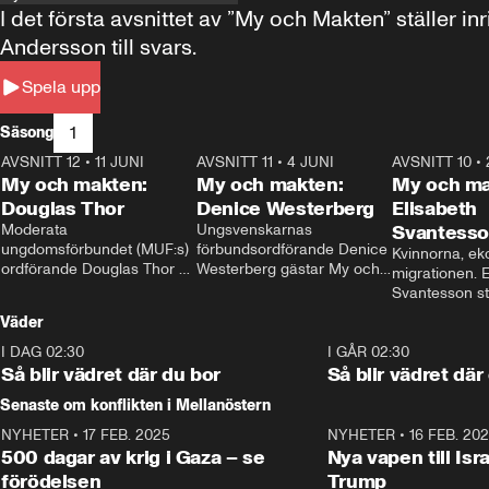
I det första avsnittet av ”My och Makten” ställe
Andersson till svars.
Spela upp
1
Säsong
AVSNITT 12
•
11 JUNI
26:27
AVSNITT 11
•
4 JUNI
23:40
AVSNITT 10
•
My och makten:
My och makten:
My och ma
Douglas Thor
Denice Westerberg
Elisabeth
Moderata 
Ungsvenskarnas 
Svantess
ungdomsförbundet (MUF:s) 
förbundsordförande Denice 
Kvinnorna, ek
ordförande Douglas Thor 
Westerberg gästar My och 
migrationen. E
gästar My och makten. I 
makten. I avsnittet 
Svantesson stäl
avsnittet diskuteras 
diskuteras migrationsfrågan 
när finansmini
Väder
tonårsutvisningarna och hur 
och hur SD ska locka 
Moderaterna ska locka 
kvinnliga väljare. 
I DAG 02:30
1:06
I GÅR 02:30
väljare till valet i höst. 
Så blir vädret där du bor
Så blir vädret där
Senaste om konflikten i Mellanöstern
NYHETER
•
17 FEB. 2025
0:45
NYHETER
•
16 FEB. 20
500 dagar av krig i Gaza – se
Nya vapen till Isr
förödelsen
Trump