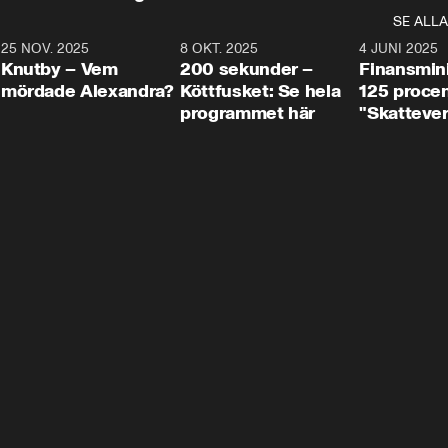
SE ALLA
3
25 NOV. 2025
31:05
8 OKT. 2025
4:29
4 JUNI 2025
Knutby – Vem
200 sekunder –
Finansmin
mördade Alexandra?
Köttfusket: Se hela
125 procent
programmet här
"Skattever
viktig uppg