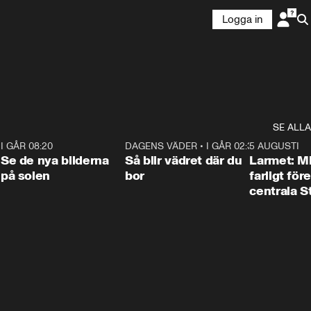
Logga in
SE ALLA
6
I GÅR 08:20
0:31
DAGENS VÄDER
•
I GÅR 02:30
1:06
5 AUGUSTI
Se de nya bilderna
Så blir vädret där du
Larmet: M
på solen
bor
farligt för
centrala 