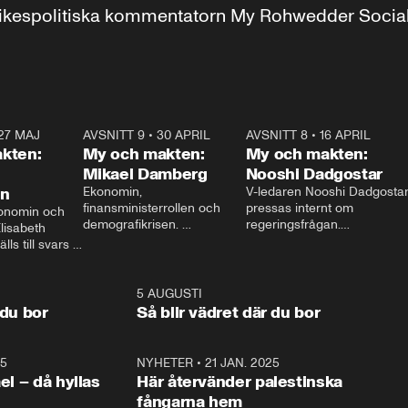
r inrikespolitiska kommentatorn My Rohwedder Soci
27 MAJ
3:51
AVSNITT 9
•
30 APRIL
24:00
AVSNITT 8
•
16 APRIL
25:1
kten:
My och makten:
My och makten:
Mikael Damberg
Nooshi Dadgostar
on
Ekonomin, 
V-ledaren Nooshi Dadgostar
finansministerrollen och 
pressas internt om 
onomin och 
demografikrisen. 
regeringsfrågan.

lisabeth 
Oppositionen ställs till svars 
I Aftonbladets 
ls till svars 
när Socialdemokraternas 
partiledarutfrågning ”My 
stern gästar 
Mikael Damberg gästar My 
och Makten” sätter hon ner 
My och Makten. 
och Makten. 
foten mot kritikerna:

1:06
5 AUGUSTI
1:0
– Vi ställer upp i val. Ska vi 
 du bor
Så blir vädret där du bor
vara med så sitter vi förstås 
25
1:22
NYHETER
•
21 JAN. 2025
0:5
ael – då hyllas
Här återvänder palestinska
fångarna hem