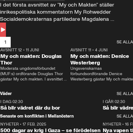
I det första avsnittet av ”My och Makten” ställer 
inrikespolitiska kommentatorn My Rohwedder 
Socialdemokraternas partiledare Magdalena 
Andersson till svars.
1
SE ALLA
AVSNITT 12
•
11 JUNI
26:27
AVSNITT 11
•
4 JUNI
2
My och makten: Douglas
My och makten: Denice
Thor
Westerberg
Moderata ungdomsförbundet 
Ungsvenskarnas 
(MUF:s) ordförande Douglas Thor 
förbundsordförande Denice 
gästar My och makten. I avsnittet 
Westerberg gästar My och makten.
diskuteras tonårsutvisningarna och 
avsnittet diskuteras migrationsfrå
hur Moderaterna ska locka väljare till 
och hur SD ska locka kvinnliga 
Väder
SE ALLA
valet i höst. 
väljare. 
I DAG 02:30
1:06
I GÅR 02:30
Så blir vädret där du bor
Så blir vädr
Senaste om konflikten i Mellanöstern
SE ALLA
NYHETER
•
17 FEB. 2025
0:45
NYHETER
•
16 F
500 dagar av krig i Gaza – se förödelsen
Nya vapen ti