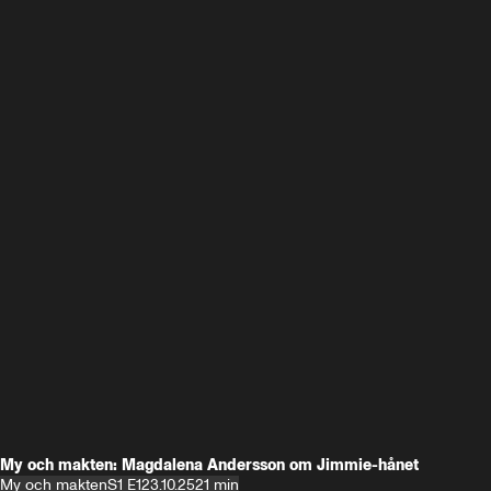
My och makten: Magdalena Andersson om Jimmie-hånet
My och makten
S1 E1
23.10.25
21 min