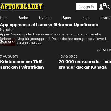
Logga in
Hem
Serier
Nyheter
Sport
Nöje
Livsstil
App uppmanar att smeka förlorare: Upprörande
Nyheter
Appen “sanning eller konsekvens” uppmanar vinnaren att smeka 
förloraren. “Jag blir jätteupprörd. Det är det här som gör att vi lever i ett 
Se mer
våldtäktssamhälle”, säger Hanna Bergwall
Nyheter
•
06.04.18
•
69 sek
SE ALLA
7 AUGUSTI
0:42
I DAG 05:56
Kristersson om Tidö-
20 000 evakuerade – nä
sprickan i vårdfrågan
bränder gäckar Kanada