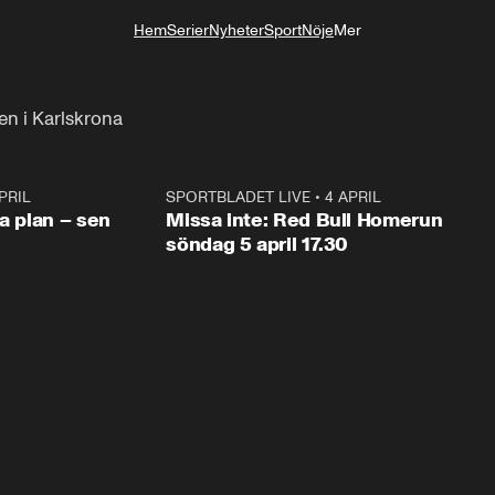
Hem
Serier
Nyheter
Sport
Nöje
Mer
Livsstil
n i Karlskrona
PRIL
1:03
SPORTBLADET LIVE
•
4 APRIL
1:0
va plan – sen
Missa inte: Red Bull Homerun
söndag 5 april 17.30