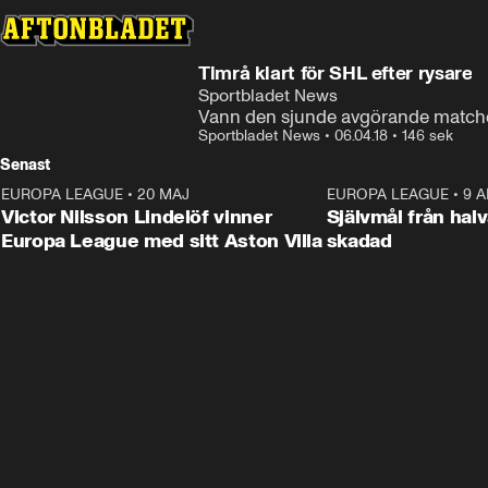
Timrå klart för SHL efter rysare
Sportbladet News
Vann den sjunde avgörande matche
Sportbladet News
•
06.04.18
•
146 sek
Senast
EUROPA LEAGUE
•
20 MAJ
1:32
EUROPA LEAGUE
•
9 A
Victor Nilsson Lindelöf vinner
Självmål från hal
Europa League med sitt Aston Villa
skadad