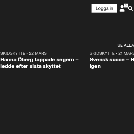
Logga in
SE ALLA
9
SKIDSKYTTE
•
22 MARS
0:55
SKIDSKYTTE
•
21 MAR
Hanna Öberg tappade segern –
Svensk succé – 
ledde efter sista skyttet
igen