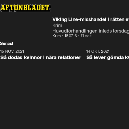
Viking Line-misshandel i rätten ef
Krim
Huvudförhandlingen inleds torsdag
Krim
•
18.07.16
•
71 sek
Senast
15 NOV. 2021
3:28
14 OKT. 2021
Så dödas kvinnor i nära relationer
Så lever gömda k