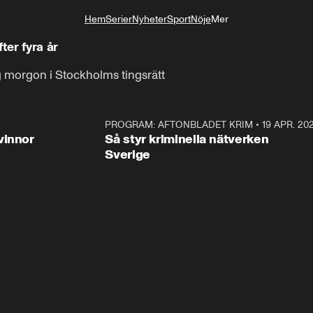
Hem
Serier
Nyheter
Sport
Nöje
Mer
Livsstil
ter fyra år
 morgon i Stockholms tingsrätt
3:00
PROGRAM: AFTONBLADET KRIM
•
19 APR. 20
2:5
vinnor
Så styr kriminella nätverken
Sverige