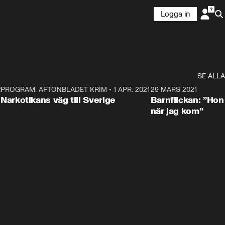
Logga in
SE ALLA
21
5
PROGRAM: AFTONBLADET KRIM
•
1 APR. 2021
1:52
29 MARS 2021
Narkotikans väg till Sverige
Barnflickan: ”Hon
när jag kom”