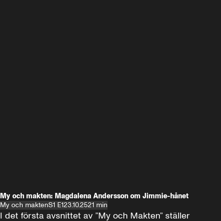
My och makten: Magdalena Andersson om Jimmie-hånet
My och makten
S1 E1
23.10.25
21 min
I det första avsnittet av ”My och Makten” ställer 