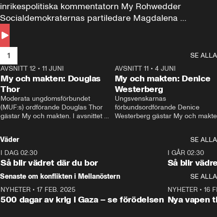
inrikespolitiska kommentatorn My Rohwedder 
Socialdemokraternas partiledare Magdalena 
Andersson till svars.
1
SE ALLA
AVSNITT 12
•
11 JUNI
26:27
AVSNITT 11
•
4 JUNI
2
My och makten: Douglas
My och makten: Denice
Thor
Westerberg
Moderata ungdomsförbundet 
Ungsvenskarnas 
(MUF:s) ordförande Douglas Thor 
förbundsordförande Denice 
gästar My och makten. I avsnittet 
Westerberg gästar My och makten.
diskuteras tonårsutvisningarna och 
avsnittet diskuteras migrationsfrå
hur Moderaterna ska locka väljare till 
och hur SD ska locka kvinnliga 
Väder
SE ALLA
valet i höst. 
väljare. 
I DAG 02:30
1:06
I GÅR 02:30
Så blir vädret där du bor
Så blir vädr
Senaste om konflikten i Mellanöstern
SE ALLA
NYHETER
•
17 FEB. 2025
0:45
NYHETER
•
16 F
500 dagar av krig i Gaza – se förödelsen
Nya vapen ti