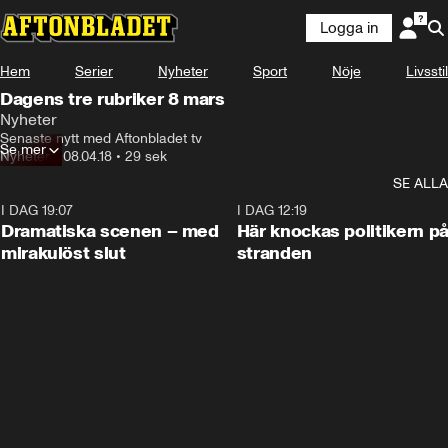
Logga in
Hem
Serier
Nyheter
Sport
Nöje
Livsstil
Dagens tre rubriker 8 mars
Nyheter
Senaste nytt med Aftonbladet tv
Se mer
Nyheter
•
08.04.18
•
29 sek
SE ALLA
I DAG 19:07
0:42
I DAG 12:19
Dramatiska scenen – med
Här knockas politikern p
mirakulöst slut
stranden