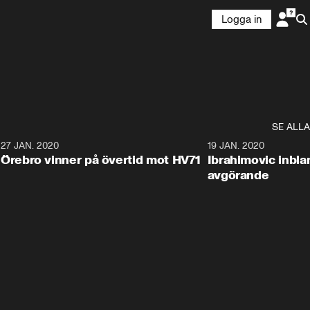
Logga in
SE ALLA
27 JAN. 2020
19 JAN. 2020
Örebro vinner på övertid mot HV71
Ibrahimovic inbla
avgörande