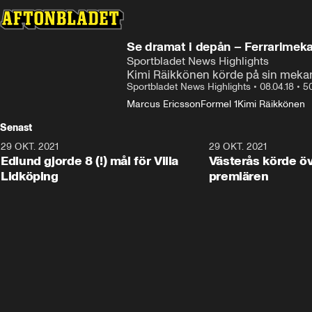
Se dramat i depån – Ferrarimeka
Sportbladet News Highlights
Kimi Räikkönen körde på sin mekan
Sportbladet News Highlights
•
08.04.18
•
5
Marcus Ericsson
Formel 1
Kimi Räikkönen
Senast
29 OKT. 2021
4:11
29 OKT. 2021
Edlund gjorde 8 (!) mål för Villa
Västerås körde öv
Lidköping
premiären