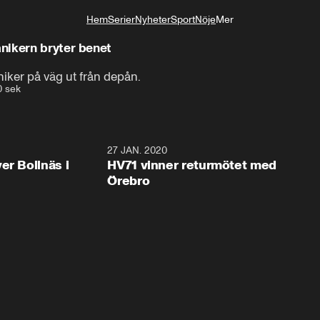
Hem
Serier
Nyheter
Sport
Nöje
Mer
Livsstil
nikern bryter benet
iker på väg ut från depån.
0 sek
2:28
27 JAN. 2020
er Bollnäs i
HV71 vinner returmötet med
Örebro