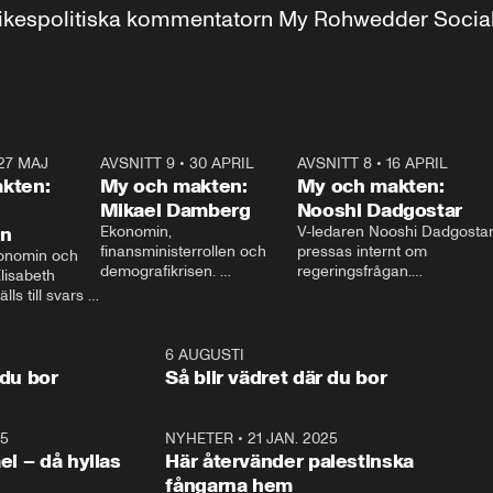
r inrikespolitiska kommentatorn My Rohwedder Soci
27 MAJ
3:51
AVSNITT 9
•
30 APRIL
24:00
AVSNITT 8
•
16 APRIL
25:1
kten:
My och makten:
My och makten:
Mikael Damberg
Nooshi Dadgostar
on
Ekonomin, 
V-ledaren Nooshi Dadgostar
finansministerrollen och 
pressas internt om 
onomin och 
demografikrisen. 
regeringsfrågan.

lisabeth 
Oppositionen ställs till svars 
I Aftonbladets 
ls till svars 
när Socialdemokraternas 
partiledarutfrågning ”My 
stern gästar 
Mikael Damberg gästar My 
och Makten” sätter hon ner 
My och Makten. 
och Makten. 
foten mot kritikerna:

1:06
6 AUGUSTI
1:0
– Vi ställer upp i val. Ska vi 
 du bor
Så blir vädret där du bor
vara med så sitter vi förstås 
25
1:22
NYHETER
•
21 JAN. 2025
0:5
ael – då hyllas
Här återvänder palestinska
fångarna hem