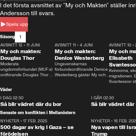
I det första avsnittet av ”My och Makten” ställe
Andersson till svars.
Spela upp
1
Säsong
AVSNITT 12
•
11 JUNI
26:27
AVSNITT 11
•
4 JUNI
23:40
AVSNITT 10
•
My och makten:
My och makten:
My och ma
Douglas Thor
Denice Westerberg
Elisabeth
Moderata 
Ungsvenskarnas 
Svantess
ungdomsförbundet (MUF:s) 
förbundsordförande Denice 
Kvinnorna, ek
ordförande Douglas Thor 
Westerberg gästar My och 
migrationen. E
gästar My och makten. I 
makten. I avsnittet 
Svantesson stäl
avsnittet diskuteras 
diskuteras migrationsfrågan 
när finansmini
Väder
tonårsutvisningarna och hur 
och hur SD ska locka 
Moderaterna ska locka 
kvinnliga väljare. 
I DAG 02:30
1:06
I GÅR 02:30
väljare till valet i höst. 
Så blir vädret där du bor
Så blir vädret där
Senaste om konflikten i Mellanöstern
NYHETER
•
17 FEB. 2025
0:45
NYHETER
•
16 FEB. 20
500 dagar av krig i Gaza – se
Nya vapen till Isr
förödelsen
Trump