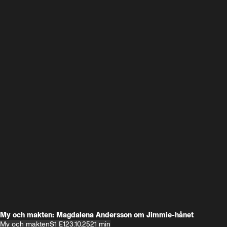
My och makten: Magdalena Andersson om Jimmie-hånet
My och makten
S1 E1
23.10.25
21 min