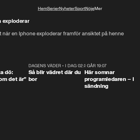
Hem
Serier
Nyheter
Sport
Nöje
Mer
Livsstil
nden – när den exploderar
 ut när en Iphone exploderar framför ansiktet på henne
4:36
DAGENS VÄDER
•
I DAG 02:30
1:06
I GÅR 19:07
0:4
ka dö:
Så blir vädret där du
Här somnar
som det är”
bor
programledaren – i
sändning