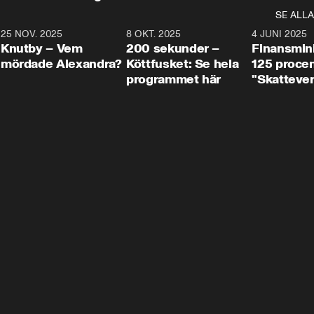
SE ALLA
3
25 NOV. 2025
31:05
8 OKT. 2025
4:29
4 JUNI 2025
Knutby – Vem
200 sekunder –
Finansmin
mördade Alexandra?
Köttfusket: Se hela
125 procent
programmet här
"Skattever
viktig uppg