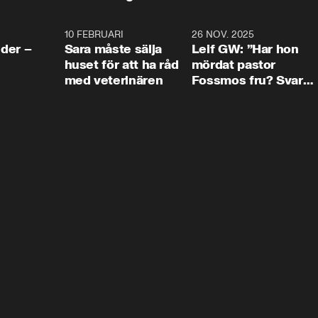
4:24
10 FEBRUARI
4:13
26 NOV. 2025
8:1
der –
Sara måste sälja
Leif GW: ”Har hon
huset för att ha råd
mördat pastor
med veterinären
Fossmos fru? Svar
nej.”