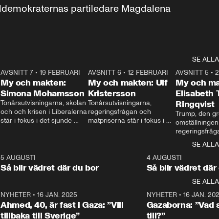
aldemokraternas partiledare Magdalena 
SE ALLA
7
AVSNITT 7
•
19 FEBRUARI
24:30
AVSNITT 6
•
12 FEBRUARI
27:30
AVSNITT 5
•
My och makten:
My och makten: Ulf
My och ma
Simona Mohamsson
Kristersson
Elisabeth
 
Tonårsutvisningarna, skolan 
Tonårsutvisningarna, 
Ringqvist
och och krisen i Liberalerna 
regeringsfrågan och 
Trump, den gr
står i fokus i det sjunde 
matpriserna står i fokus i 
omställningen
avsnittet av ”My och 
det sjätte avsnittet av ”My 
regeringsfråga
makten”. Se när 
och makten”. Se när 
centrum i det 
SE ALLA
Aftonbladets inrikespolitiska 
Aftonbladets inrikespolitiska 
avsnittet av ”
kommentator My 
kommentator My 
6
5 AUGUSTI
1:06
4 AUGUSTI
Makten”. Se nä
Rohwedder ställer 
Rohwedder ställer 
Så blir vädret där du bor
Så blir vädret där
Aftonbladets in
utbildnings- och 
statsminister Ulf Kristersson 
kommentator 
SE ALLA
integrationsminister Simona 
till svars.
Rohwedder stäl
Mohamsson till svars.
Centerpartiets
2
NYHETER
•
16 JAN. 2025
1:01
NYHETER
•
16 JAN. 20
Thand Ring till
Ahmed, 40, är fast i Gaza: ”Vill
Gazaborna: ”Vad s
tillbaka till Sverige”
till?”