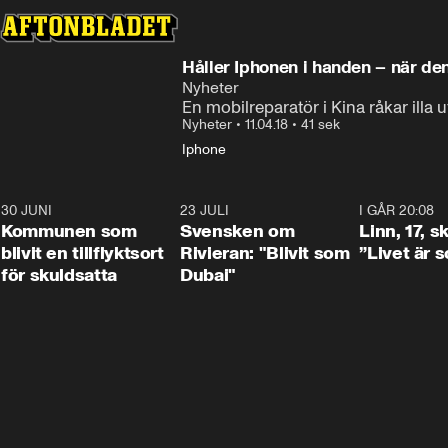
Håller Iphonen i ha
Nyheter
En mobilreparatör i Kina råkar illa
Nyheter
•
11.04.18
•
41 sek
Iphone
30 JUNI
1:24
23 JULI
1:42
I GÅR 20:08
Kommunen som
Svensken om
Linn, 17, s
blivit en tillflyktsort
Rivieran: "Blivit som
”Livet är 
för skuldsatta
Dubai"