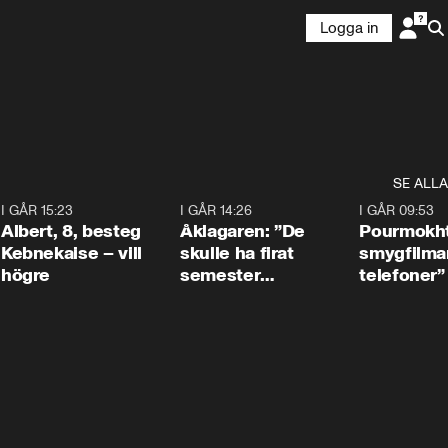
Logga in
SE ALLA
5
I GÅR 15:23
0:54
I GÅR 14:26
1:54
I GÅR 09:53
Albert, 8, besteg
Åklagaren: ”De
Pourmokht
Kebnekaise – vill
skulle ha firat
smygfilma
högre
semester
telefoner”
tillsammans”