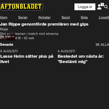
Logga in
Hem
Serier
Nyheter
Sport
Nöje
Livsstil
Jan Rippe genomförde premiären med gips
Nöje
Slet av hälsenan i match mot sönerna
Se mer
Nöje
•
11.04.18
•
62 sek
Senaste
SE ALLA
6 AUGUSTI
1:04
4 AUGUSTI
Lasse Holm sätter plus på
Beskedet om nästa år:
livet
”Bestämt mig”