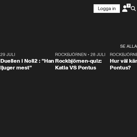
Logga in
SE ALLA
9
29 JULI
0:47
ROCKBJÖRNEN
•
28 JULI
0:15
ROCKBJÖRN
Duellen i Noll2 : ”Han
Rockbjörnen-quiz:
Hur väl kä
ljuger mest”
Katia VS Pontus
Pontus?