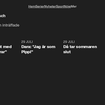
Hem
Serier
Nyheter
Sport
Nöje
Mer
Livsstil
sch
n inträffade
1:02
29 JULI
0:41
29 JULI
0:3
at med
Dara: ”Jag är som
Då tar sommaren
rar”
Pippi”
slut