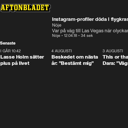
Instagram-profiler döda i flygkra
Nöje
Var på väg till Las Vegas när olycka
Nöje
•
12.04.18
•
34 sek
Senaste
I GÅR 10:42
1:04
4 AUGUSTI
0:24
3 AUGUSTI
Lasse Holm sätter
Beskedet om nästa
This or th
plus på livet
år: ”Bestämt mig”
Dara: ”Väg