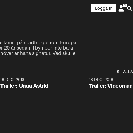
Logga in
ns familj på roadtrip genom Europa. 
0 år sedan. I byn bor inte bara 
höver är hans signatur. Vad skulle 
SE ALLA
0
18 DEC. 2018
1:30
18 DEC. 2018
Trailer: Unga Astrid
Trailer: Videoma