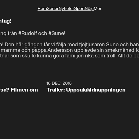
Hem
Serier
Nyheter
Sport
Nöje
Mer
Livsstil
htag!
ing från #Rudolf och #Sune!

en! Den här gången får vi följa med tjejtjusaren Sune och ha
där mamma och pappa Andersson upplevde sin smekmånad för 2
är som skulle kunna göra familjen rika som troll. Allt de be
0:57
18 DEC. 2018
1:3
ansa? Filmen om
Trailer: Uppsalakidnappningen