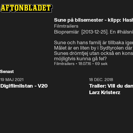
Sune på bilsemester - klipp: Has
Filmtrailers
Biopremiär  [2013-12-25]. En #hälsn
Sune och hans familj är tillbaka ig
Målet är en liten by i Sydtyrolen 
Sunes drömtjej utan också en konstn
möjligtvis kunna gå fel?
Filmtrailers
•
18.07.16
•
69 sek
Senast
19 MAJ 2021
2:00
18 DEC. 2018
Digifilmlistan - V20
Trailer: Vill du d
Larz Kristerz