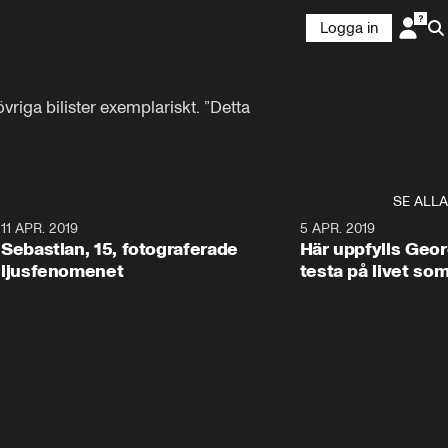
Logga in
iga bilister exemplariskt. ”Detta 
SE ALLA
0
11 APR. 2019
0:45
5 APR. 2019
Sebastian, 15, fotograferade
Här uppfylls Geor
ljusfenomenet
testa på livet so