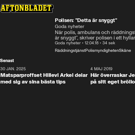
Polisen: "Detta är snyggt"
Goda nyheter
När polis, ambulans och räddningstj
är snyggt”, skriver polisen i ett hy
Goda nyheter
•
12.04.18
•
34 sek
Räddningstjänst
Polismyndigheten
Skåne
Senast
30 JAN. 2025
0:59
4 MAJ 2019
Matsparproffset Hillevi Arkel delar
Här överraskar Je
med sig av sina bästa tips
på sitt eget bröll