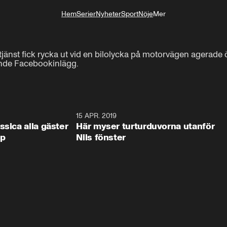
Hem
Serier
Nyheter
Sport
Nöje
Mer
Livsstil
änst fick rycka ut vid en bilolycka på motorvägen agerade övr
llande Facebookinlägg.
0:44
15 APR. 2019
0:4
ssica alla gäster
Här myser turturduvorna utanför
op
Nils fönster