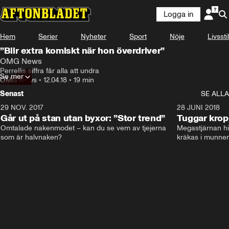
Logga in
Hem
Serier
Nyheter
Sport
Nöje
Livsstil
”Blir extra komiskt när hon överdriver”
OMG News
Perrellis siffra får alla att undra
Se mer
OMG News
•
12.04.18
•
19 min
Senast
SE ALLA
29 NOV. 2017
14:21
28 JUNI 2018
Går ut på stan utan byxor: ”Stor trend”
Tuggar kro
Omtalade nakenmodet – kan du se vem av tjejerna 
Megastjärnan hit
som är halvnaken?
kräkas i munnen