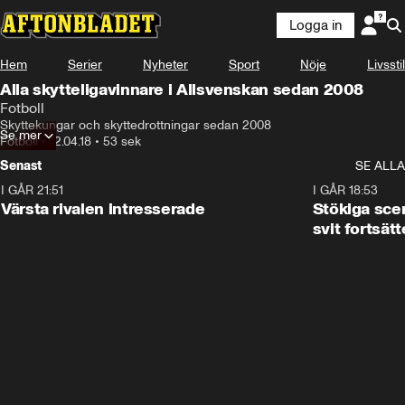
Logga in
Hem
Serier
Nyheter
Sport
Nöje
Livsstil
Alla skytteligavinnare i Allsvenskan sedan 2008
Fotboll
Skyttekungar och skyttedrottningar sedan 2008
Se mer
Fotboll
•
12.04.18
•
53 sek
Senast
SE ALLA
I GÅR 21:51
0:31
I GÅR 18:53
Värsta rivalen intresserade
Stökiga sce
svit fortsätt