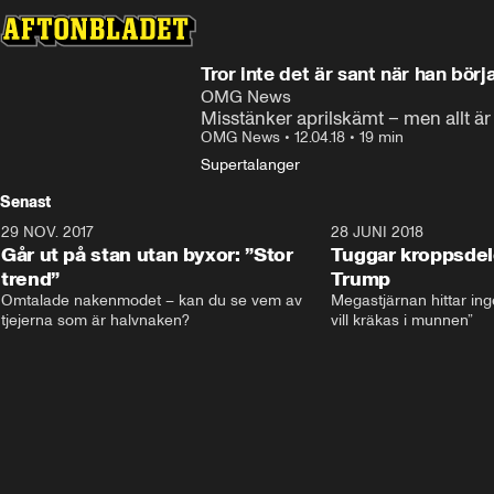
Tror inte det är sant när han börj
OMG News
Misstänker aprilskämt – men allt är 
OMG News
•
12.04.18
•
19 min
Supertalanger
Senast
29 NOV. 2017
14:21
28 JUNI 2018
Går ut på stan utan byxor: ”Stor
Tuggar kroppsde
trend”
Trump
Omtalade nakenmodet – kan du se vem av 
Megastjärnan hittar ing
tjejerna som är halvnaken?
vill kräkas i munnen”