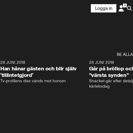
Logga in
SE ALLA
9
28 JUNI 2018
17:59
28 JUNI 2018
Han hånar gästen och blir själv
Går på bröllop oc
’tillintetgjord’
”värsta synden”
Tv-profilens diss vänds mot honom
Snacket går efter detalj
kärleksdag