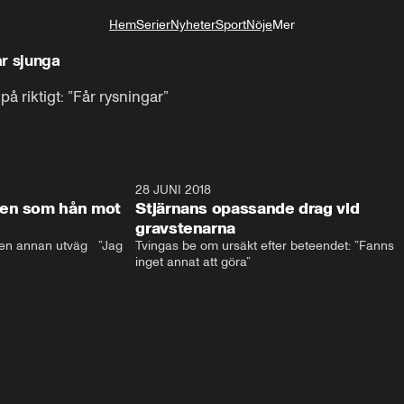
Hem
Serier
Nyheter
Sport
Nöje
Mer
Livsstil
ar sjunga
på riktigt: ”Får rysningar”
17:59
28 JUNI 2018
17:5
len som hån mot
Stjärnans opassande drag vid
gravstenarna
en annan utväg   ”Jag 
Tvingas be om ursäkt efter beteendet: ”Fanns 
inget annat att göra”