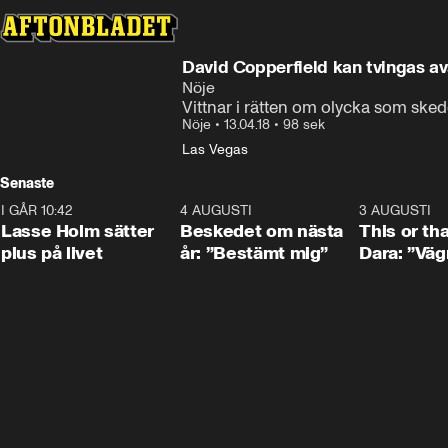
David Copperfield kan tvingas avs
Nöje
Vittnar i rätten om olycka som ske
Nöje
•
13.04.18
•
98 sek
Las Vegas
Senaste
I GÅR 10:42
1:04
4 AUGUSTI
0:24
3 AUGUSTI
Lasse Holm sätter
Beskedet om nästa
This or th
plus på livet
år: ”Bestämt mig”
Dara: ”Väg