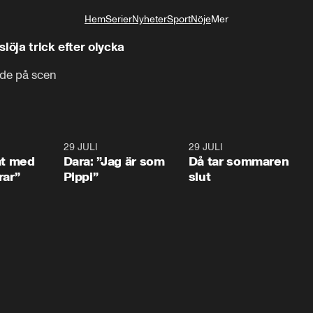
Hem
Serier
Nyheter
Sport
Nöje
Mer
Livsstil
löja trick efter olycka
dde på scen
1:02
29 JULI
0:41
29 JULI
0:3
at med
Dara: ”Jag är som
Då tar sommaren
rar”
Pippi”
slut