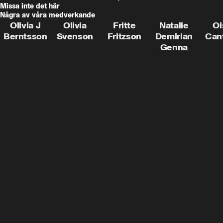
Missa inte det här
Några av våra medverkande
Olivia J
Olivia
Fritte
Natalie
Oi
Berntsson
Svenson
Fritzson
Demirian
Can
Genna