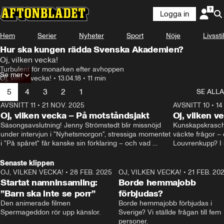
Logga in
Hem
Serier
Nyheter
Sport
Nöje
Livsstil
Hur ska kungen rädda Svenska Akademien?
Oj, vilken vecka!
Turbulent för monarken efter avhoppen
Se mer
Oj, vilken vecka!
•
13.04.18
•
11 min
5
4
3
2
1
SE ALLA
AVSNITT 11
•
21 NOV. 2025
22:00
AVSNITT 10
•
14
Oj, vilken vecka – På motståndsjakt
Oj, vilken v
Säsongsavslutning! Jenny Strömstedt blir missnöjd 
Kunskapskraschen
under intervjun i "Nyhetsmorgon", stressiga momentet 
väckte frågor – 
i "På spåret" får kanske sin förklaring – och vad 
Louvrenkupp? I s
drömmer egentligen Liberalerna om? I studion: Oisin 
Svenson.
Cantwell och Karin Pettersson.
Senaste klippen
OJ, VILKEN VECKA!
•
28 FEB. 2025
2:40
OJ, VILKEN VECKA!
•
21 FEB. 20
Startat namninsamling:
Borde hemmajobb
”Barn ska inte se porr”
förbjudas?
Den animerade filmen 
Borde hemmajobb förbjudas i 
Spermageddon rör upp känslor.
Sverige? Vi ställde frågan till fem 
personer.