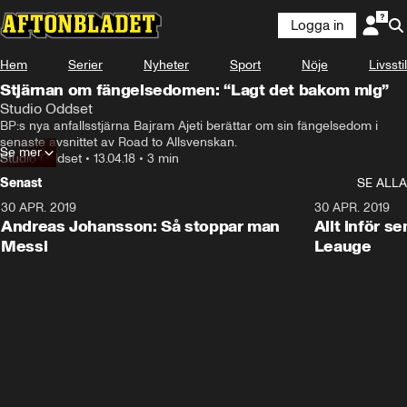
Logga in
Hem
Serier
Nyheter
Sport
Nöje
Livsstil
Annons från Studio Oddset
Stjärnan om fängelsedomen: “Lagt det bakom mig”
Studio Oddset
BP:s nya anfallsstjärna Bajram Ajeti berättar om sin fängelsedom i 
senaste avsnittet av Road to Allsvenskan.
Se mer
Studio Oddset
•
13.04.18
•
3 min
Senast
SE ALLA
30 APR. 2019
0:57
30 APR. 2019
Andreas Johansson: Så stoppar man
Allt inför s
Messi
Leauge