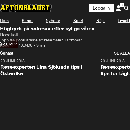
Logga in
Hem
Serier
Nyheter
Sport
Nöje
Livsstil
Högtryck på solresor efter kyliga våren
Resekoll
Topp tre populäraste solresemålen i sommar
Se mer
Resekoll
•
13.04.18
•
9 min
Senast
SE ALLA
20 JUNI 2018
1:36
20 JUNI 2018
Reseexperten Lina Sjölunds tips i
Reseexperte
Österrike
tips för tågl