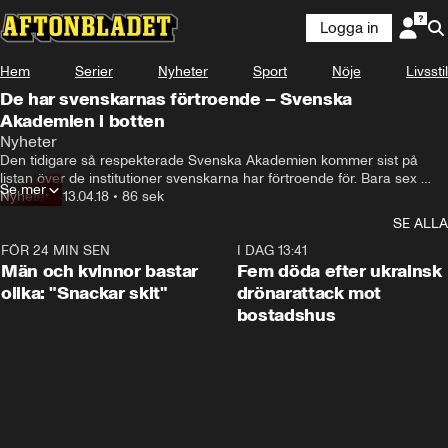
Logga in
Hem
Serier
Nyheter
Sport
Nöje
Livsstil
De har svenskarnas förtroende – Svenska
Akademien i botten
Nyheter
Den tidigare så respekterade Svenska Akademien kommer sist på 
listan över de institutioner svenskarna har förtroende för. Bara sex 
Se mer
procent av folket har tillit till Akademien, enligt en Inizio-undersökning.
Nyheter
•
13.04.18
•
86 sek
SE ALLA
FÖR 24 MIN SEN
1:11
I DAG 13:41
Män och kvinnor bastar
Fem döda efter ukrainsk
olika: "Snackar skit"
drönarattack mot
bostadshus