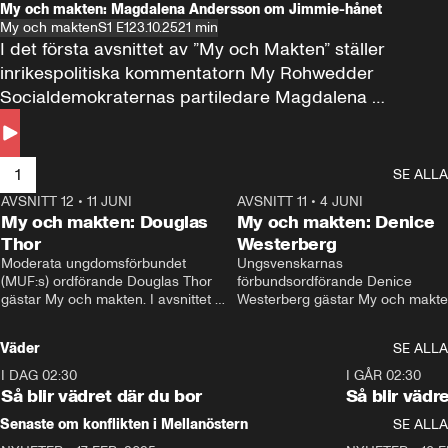
My och makten: Magdalena Andersson om Jimmie-hånet
My och makten
S1 E1
23.10.25
21 min
I det första avsnittet av ”My och Makten” ställer 
inrikespolitiska kommentatorn My Rohwedder 
Socialdemokraternas partiledare Magdalena 
Andersson till svars.
1
SE ALLA
AVSNITT 12
•
11 JUNI
26:27
AVSNITT 11
•
4 JUNI
2
My och makten: Douglas
My och makten: Denice
Thor
Westerberg
Moderata ungdomsförbundet 
Ungsvenskarnas 
(MUF:s) ordförande Douglas Thor 
förbundsordförande Denice 
gästar My och makten. I avsnittet 
Westerberg gästar My och makten.
diskuteras tonårsutvisningarna och 
avsnittet diskuteras migrationsfrå
hur Moderaterna ska locka väljare till 
och hur SD ska locka kvinnliga 
Väder
SE ALLA
valet i höst. 
väljare. 
I DAG 02:30
1:06
I GÅR 02:30
Så blir vädret där du bor
Så blir vädr
Senaste om konflikten i Mellanöstern
SE ALLA