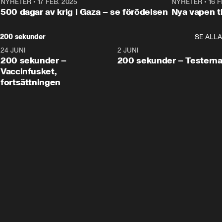
NYHETER
•
17 FEB. 2025
0:45
NYHETER
•
16 F
500 dagar av krig i Gaza – se förödelsen
Nya vapen ti
200 sekunder
SE ALLA
24 JUNI
5:00
2 JUNI
200 sekunder –
200 sekunder – Testern
Vaccinfusket,
fortsättningen