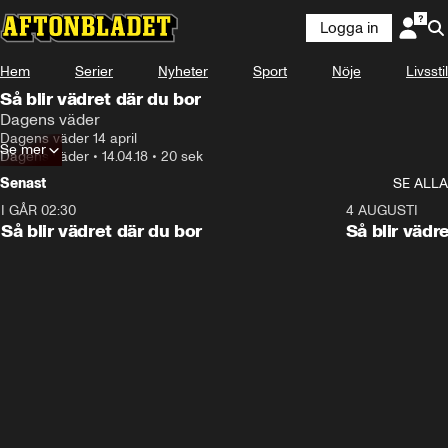
Logga in
Hem
Serier
Nyheter
Sport
Nöje
Livsstil
Så blir vädret där du bor
Dagens väder
Dagens väder 14 april
Se mer
Dagens väder
•
14.04.18
•
20 sek
Senast
SE ALLA
I GÅR 02:30
1:06
4 AUGUSTI
Så blir vädret där du bor
Så blir vädr