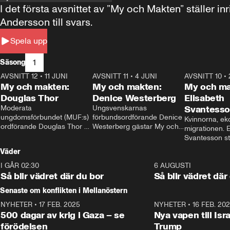
I det första avsnittet av ”My och Makten” ställe
Andersson till svars.
Spela upp
1
Säsong
AVSNITT 12
•
11 JUNI
26:27
AVSNITT 11
•
4 JUNI
23:40
AVSNITT 10
•
My och makten:
My och makten:
My och ma
Douglas Thor
Denice Westerberg
Elisabeth
Moderata 
Ungsvenskarnas 
Svantess
ungdomsförbundet (MUF:s) 
förbundsordförande Denice 
Kvinnorna, ek
ordförande Douglas Thor 
Westerberg gästar My och 
migrationen. E
gästar My och makten. I 
makten. I avsnittet 
Svantesson stäl
avsnittet diskuteras 
diskuteras migrationsfrågan 
när finansmini
Väder
tonårsutvisningarna och hur 
och hur SD ska locka 
Moderaterna ska locka 
kvinnliga väljare. 
I GÅR 02:30
1:06
6 AUGUSTI
väljare till valet i höst. 
Så blir vädret där du bor
Så blir vädret där
Senaste om konflikten i Mellanöstern
NYHETER
•
17 FEB. 2025
0:45
NYHETER
•
16 FEB. 20
500 dagar av krig i Gaza – se
Nya vapen till Isr
förödelsen
Trump