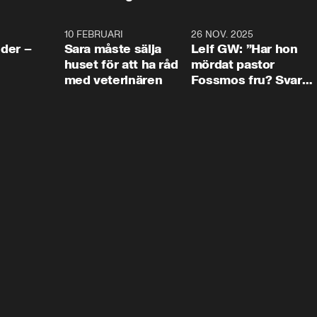
4:24
10 FEBRUARI
4:13
26 NOV. 2025
8:1
der –
Sara måste sälja
Leif GW: ”Har hon
huset för att ha råd
mördat pastor
med veterinären
Fossmos fru? Svar
nej.”