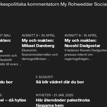
r inrikespolitiska kommentatorn My Rohwedder Soci
27 MAJ
3:51
AVSNITT 9
•
30 APRIL
24:00
AVSNITT 8
•
16 APRIL
25:1
kten:
My och makten:
My och makten:
Mikael Damberg
Nooshi Dadgostar
on
Ekonomin, 
V-ledaren Nooshi Dadgostar
finansministerrollen och 
pressas internt om 
onomin och 
demografikrisen. 
regeringsfrågan.

lisabeth 
Oppositionen ställs till svars 
I Aftonbladets 
ls till svars 
när Socialdemokraternas 
partiledarutfrågning ”My 
stern gästar 
Mikael Damberg gästar My 
och Makten” sätter hon ner 
My och Makten. 
och Makten. 
foten mot kritikerna:

1:06
5 AUGUSTI
1:0
– Vi ställer upp i val. Ska vi 
 du bor
Så blir vädret där du bor
vara med så sitter vi förstås 
25
1:22
NYHETER
•
21 JAN. 2025
0:5
ael – då hyllas
Här återvänder palestinska
fångarna hem