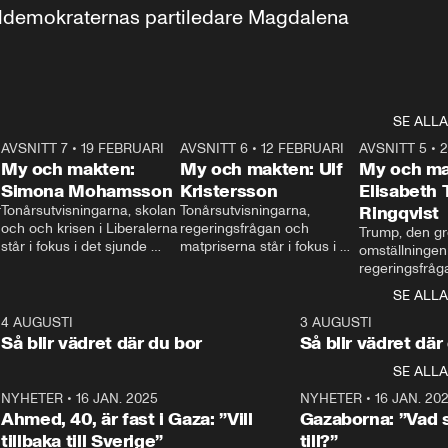
aldemokraternas partiledare Magdalena 
SE ALLA
7
AVSNITT 7
•
19 FEBRUARI
24:30
AVSNITT 6
•
12 FEBRUARI
27:30
AVSNITT 5
•
My och makten:
My och makten: Ulf
My och ma
Simona Mohamsson
Kristersson
Elisabeth
 
Tonårsutvisningarna, skolan 
Tonårsutvisningarna, 
Ringqvist
och och krisen i Liberalerna 
regeringsfrågan och 
Trump, den gr
står i fokus i det sjunde 
matpriserna står i fokus i 
omställningen
avsnittet av ”My och 
det sjätte avsnittet av ”My 
regeringsfråga
makten”. Se när 
och makten”. Se när 
centrum i det 
SE ALLA
Aftonbladets inrikespolitiska 
Aftonbladets inrikespolitiska 
avsnittet av ”
kommentator My 
kommentator My 
6
4 AUGUSTI
1:06
3 AUGUSTI
Makten”. Se nä
Rohwedder ställer 
Rohwedder ställer 
Så blir vädret där du bor
Så blir vädret där
Aftonbladets in
utbildnings- och 
statsminister Ulf Kristersson 
kommentator 
SE ALLA
integrationsminister Simona 
till svars.
Rohwedder stäl
Mohamsson till svars.
Centerpartiets
2
NYHETER
•
16 JAN. 2025
1:01
NYHETER
•
16 JAN. 20
Thand Ring till
Ahmed, 40, är fast i Gaza: ”Vill
Gazaborna: ”Vad s
tillbaka till Sverige”
till?”