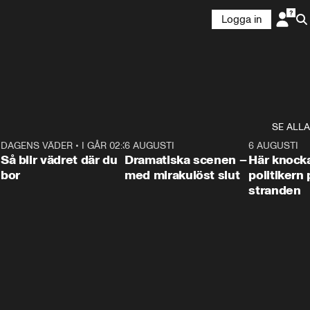
Logga in
SE ALLA
7
DAGENS VÄDER
•
I GÅR 02:30
1:06
6 AUGUSTI
0:42
6 AUGUSTI
Så blir vädret där du
Dramatiska scenen –
Här knock
bor
med mirakulöst slut
politikern 
stranden