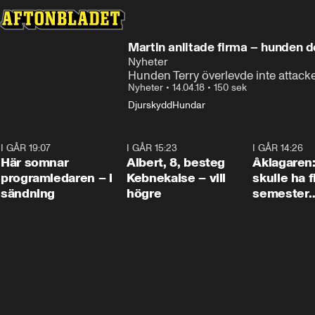
Martin anlitade firma – hunden 
Nyheter
Hunden Terry överlevde inte attac
Nyheter
•
14.04.18
•
150 sek
Djurskydd
Hundar
I GÅR 19:07
0:45
I GÅR 15:23
0:54
I GÅR 14:26
Här somnar
Albert, 8, besteg
Åklagaren
programledaren – i
Kebnekaise – vill
skulle ha f
sändning
högre
semester
tillsamma