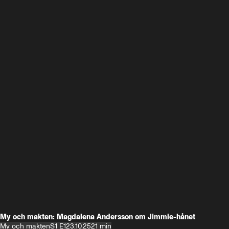
My och makten: Magdalena Andersson om Jimmie-hånet
My och makten
S1 E1
23.10.25
21 min