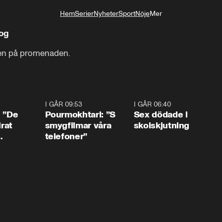
Hem
Serier
Nyheter
Sport
Nöje
Mer
Livsstil
dog
ken på promenaden.
1:54
I GÅR 09:53
1:36
I GÅR 06:40
0:4
: ”De
Pourmokhtari: ”S
Sex dödade i
irat
smygfilmar våra
skolskjutning
telefoner”
ns”