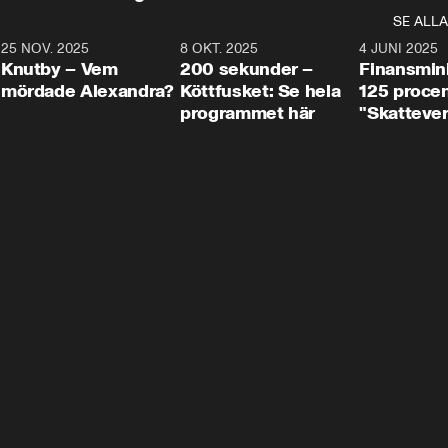
SE ALLA
3
25 NOV. 2025
31:05
8 OKT. 2025
4:29
4 JUNI 2025
Knutby – Vem
200 sekunder –
Finansmin
mördade Alexandra?
Köttfusket: Se hela
125 procent
programmet här
"Skattever
viktig uppg