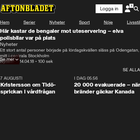
Logga in
Hem
Serier
Nyheter
Sport
Nöje
Livsstil
Här kastar de bengaler mot uteservering – elva
polisbilar var på plats
Nyheter
Ett stort antal personer började på lördagskvällen slåss på Odengatan, 
mitt i centrala Stockholm
Se mer
Nyheter
•
14.04.18
•
100 sek
SE ALLA
7 AUGUSTI
0:42
I DAG 05:56
Kristersson om Tidö-
20 000 evakuerade – nä
sprickan i vårdfrågan
bränder gäckar Kanada