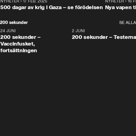
NYHETER
•
17 FEB. 2025
0:45
NYHETER
•
16 F
500 dagar av krig i Gaza – se förödelsen
Nya vapen ti
200 sekunder
SE ALLA
24 JUNI
5:00
2 JUNI
200 sekunder –
200 sekunder – Testern
Vaccinfusket,
fortsättningen