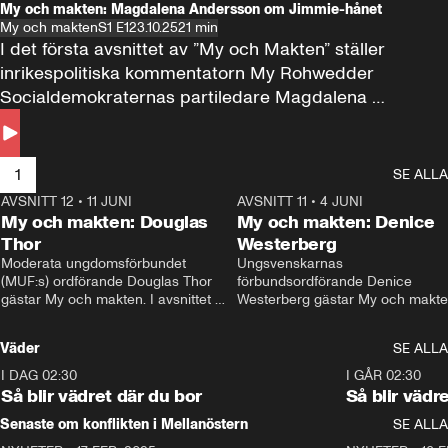
My och makten: Magdalena Andersson om Jimmie-hånet
My och makten
S1 E1
23.10.25
21 min
I det första avsnittet av ”My och Makten” ställer 
inrikespolitiska kommentatorn My Rohwedder 
Socialdemokraternas partiledare Magdalena 
Andersson till svars.
1
SE ALLA
AVSNITT 12
•
11 JUNI
26:27
AVSNITT 11
•
4 JUNI
2
My och makten: Douglas
My och makten: Denice
Thor
Westerberg
Moderata ungdomsförbundet 
Ungsvenskarnas 
(MUF:s) ordförande Douglas Thor 
förbundsordförande Denice 
gästar My och makten. I avsnittet 
Westerberg gästar My och makten.
diskuteras tonårsutvisningarna och 
avsnittet diskuteras migrationsfrå
hur Moderaterna ska locka väljare till 
och hur SD ska locka kvinnliga 
Väder
SE ALLA
valet i höst. 
väljare. 
I DAG 02:30
1:06
I GÅR 02:30
Så blir vädret där du bor
Så blir vädr
Senaste om konflikten i Mellanöstern
SE ALLA