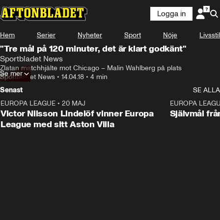
Logga in
Hem
Serier
Nyheter
Sport
Nöje
Livsstil
"Tre mål på 120 minuter, det är klart godkänt"
Sportbladet News
Zlatan matchhjälte mot Chicago – Malin Wahlberg på plats
Se mer
Sportbladet News
•
14.04.18
•
4 min
Senast
SE ALLA
EUROPA LEAGUE
•
20 MAJ
1:32
EUROPA LEAG
Victor Nilsson Lindelöf vinner Europa
Självmål frå
League med sitt Aston Villa