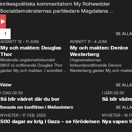
inrikespolitiska kommentatorn My Rohwedder 
Socialdemokraternas partiledare Magdalena 
Andersson till svars.
1
SE ALLA
AVSNITT 12
•
11 JUNI
26:27
AVSNITT 11
•
4 JUNI
2
My och makten: Douglas
My och makten: Denice
Thor
Westerberg
Moderata ungdomsförbundet 
Ungsvenskarnas 
(MUF:s) ordförande Douglas Thor 
förbundsordförande Denice 
gästar My och makten. I avsnittet 
Westerberg gästar My och makten.
diskuteras tonårsutvisningarna och 
avsnittet diskuteras migrationsfrå
hur Moderaterna ska locka väljare till 
och hur SD ska locka kvinnliga 
Väder
SE ALLA
valet i höst. 
väljare. 
I DAG 02:30
1:06
I GÅR 02:30
Så blir vädret där du bor
Så blir vädr
Senaste om konflikten i Mellanöstern
SE ALLA
NYHETER
•
17 FEB. 2025
0:45
NYHETER
•
16 F
500 dagar av krig i Gaza – se förödelsen
Nya vapen ti