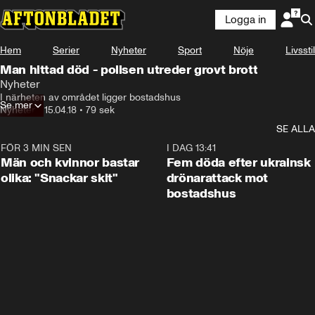
Logga in
Hem
Serier
Nyheter
Sport
Nöje
Livsstil
Man hittad död - polisen utreder grovt brott
Nyheter
I närheten av området ligger bostadshus
Se mer
Nyheter
•
15.04.18
•
79 sek
SE ALLA
FÖR 3 MIN SEN
1:11
I DAG 13:41
Män och kvinnor bastar
Fem döda efter ukrainsk
olika: "Snackar skit"
drönarattack mot
bostadshus