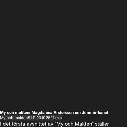
My och makten: Magdalena Andersson om Jimmie-hånet
My och makten
S1 E1
23.10.25
21 min
I det första avsnittet av ”My och Makten” ställer 