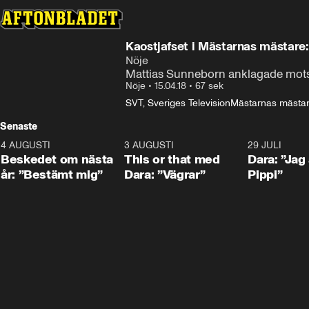
Kaostjafset i Mästarnas mästare: “
Nöje
Mattias Sunneborn anklagade motst
Nöje
•
15.04.18
•
67 sek
SVT, Sveriges Television
Mästarnas mästa
Senaste
4 AUGUSTI
0:24
3 AUGUSTI
1:02
29 JULI
Beskedet om nästa
This or that med
Dara: ”Jag
år: ”Bestämt mig”
Dara: ”Vägrar”
Pippi”