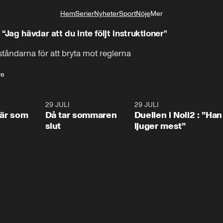
Hem
Serier
Nyheter
Sport
Nöje
Mer
Livsstil
Jag hävdar att du inte följt instruktioner”
åndarna för att bryta mot reglerna
re
0:41
29 JULI
0:39
29 JULI
0:4
 är som
Då tar sommaren
Duellen i Noll2 : ”Han
slut
ljuger mest”