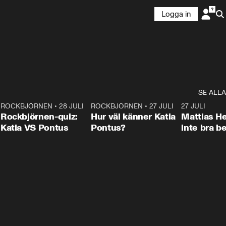
Logga in
SE ALLA
7
ROCKBJÖRNEN
•
28 JULI
0:15
ROCKBJÖRNEN
•
27 JULI
0:46
27 JULI
Rockbjörnen-quiz:
Hur väl känner Katia
Mattias He
Katia VS Pontus
Pontus?
inte bra be