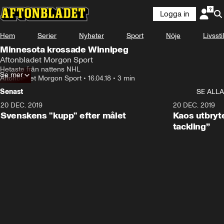
Logga in
Hem
Serier
Nyheter
Sport
Nöje
Livsstil
Minnesota krossade Winnipeg
Aftonbladet Morgon Sport
Hetaste från nattens NHL
Se mer
Aftonbladet Morgon Sport
•
16.04.18
•
3 min
Senast
SE ALLA
20 DEC. 2019
0:44
20 DEC. 2019
Svenskens "kupp" efter målet
Kaos utbryte
tackling”