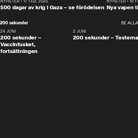
NYHETER
•
17 FEB. 2025
0:45
NYHETER
•
16 F
500 dagar av krig i Gaza – se förödelsen
Nya vapen ti
200 sekunder
SE ALLA
24 JUNI
5:00
2 JUNI
200 sekunder –
200 sekunder – Testern
Vaccinfusket,
fortsättningen