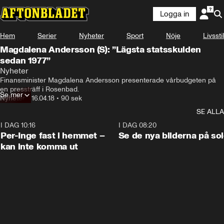
Logga in
Hem
Serier
Nyheter
Sport
Nöje
Livsstil
Magdalena Andersson (S): ”Lägsta statsskulden
sedan 1977”
Nyheter
Finansminister Magdalena Andersson presenterade vårbudgeten på 
en pressträff i Rosenbad.
Se mer
Nyheter
•
16.04.18
•
90 sek
SE ALLA
I DAG 10:16
1:26
I DAG 08:20
Per-Inge fast i hemmet –
Se de nya bilderna på so
kan inte komma ut