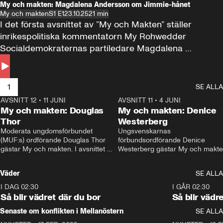
My och makten: Magdalena Andersson om Jimmie-hånet
My och makten
S1 E1
23.10.25
21 min
I det första avsnittet av ”My och Makten” ställer 
inrikespolitiska kommentatorn My Rohwedder 
Socialdemokraternas partiledare Magdalena 
Andersson till svars.
1
SE ALLA
AVSNITT 12
•
11 JUNI
26:27
AVSNITT 11
•
4 JUNI
2
My och makten: Douglas
My och makten: Denice
Thor
Westerberg
Moderata ungdomsförbundet 
Ungsvenskarnas 
(MUF:s) ordförande Douglas Thor 
förbundsordförande Denice 
gästar My och makten. I avsnittet 
Westerberg gästar My och makten.
diskuteras tonårsutvisningarna och 
avsnittet diskuteras migrationsfrå
hur Moderaterna ska locka väljare till 
och hur SD ska locka kvinnliga 
Väder
SE ALLA
valet i höst. 
väljare. 
I DAG 02:30
1:06
I GÅR 02:30
Så blir vädret där du bor
Så blir vädr
Senaste om konflikten i Mellanöstern
SE ALLA