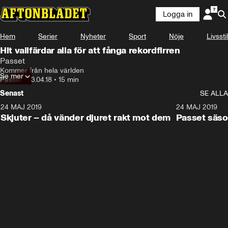
Logga in
Hem
Serier
Nyheter
Sport
Nöje
Livsstil
Hit vallfärdar alla för att fånga rekordfirren
Passet
Kommer från hela världen
Se mer
Passet
•
13.04.18
•
15 min
Senast
SE ALLA
24 MAJ 2019
15:19
24 MAJ 2019
Skjuter – då vänder djuret rakt mot dem
Passet säso