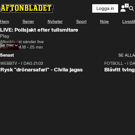
Logga in
Hem
Serier
Nyheter
Sport
Nöje
Livsstil
LIVE: Polisjakt efter tullsmitare
Play
Aftonbladet sänder live
Se mer
Play
•
16.04.18
•
25 min
Senast
SE ALLA
WEBBTV
•
I DAG 21:03
0:48
FOTBOLL
•
I D
Rysk "drönarsafari" - Civila jagas
Blåvitt tvi