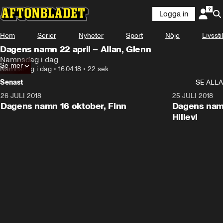
Logga in
Hem
Serier
Nyheter
Sport
Nöje
Livsstil
Dagens namn 22 april – Allan, Glenn
Namnsdag i dag
Se mer
Namnsdag i dag
•
16.04.18
•
22 sek
Senast
SE ALLA
26 JULI 2018
0:22
25 JULI 2018
Dagens namn 16 oktober, Finn
Dagens namn
Hillevi