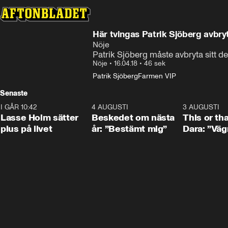
Här tvingas Patrik Sjöberg avbry
Nöje
Patrik Sjöberg måste avbryta sitt d
Nöje
•
16.04.18
•
46 sek
Patrik Sjöberg
Farmen VIP
Senaste
I GÅR 10:42
1:04
4 AUGUSTI
0:24
3 AUGUSTI
Lasse Holm sätter
Beskedet om nästa
This or th
plus på livet
år: ”Bestämt mig”
Dara: ”Väg