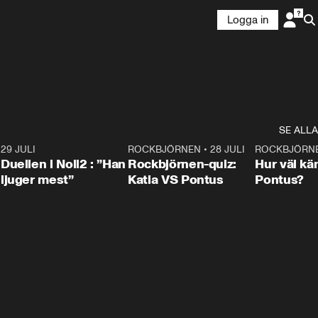
Logga in
SE ALLA
9
29 JULI
0:47
ROCKBJÖRNEN
•
28 JULI
0:15
ROCKBJÖRN
Duellen i Noll2 : ”Han
Rockbjörnen-quiz:
Hur väl kä
ljuger mest”
Katia VS Pontus
Pontus?