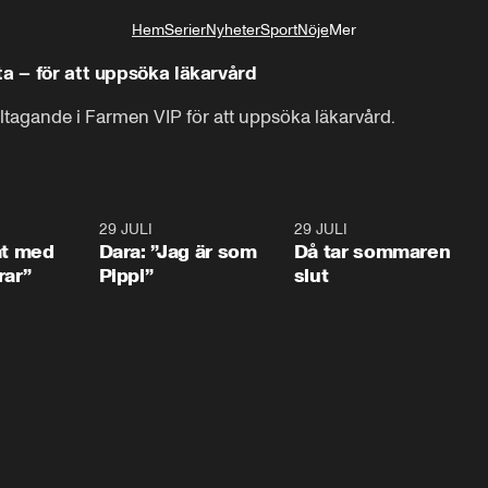
Hem
Serier
Nyheter
Sport
Nöje
Mer
Livsstil
ta – för att uppsöka läkarvård
eltagande i Farmen VIP för att uppsöka läkarvård.
1:02
29 JULI
0:41
29 JULI
0:3
at med
Dara: ”Jag är som
Då tar sommaren
rar”
Pippi”
slut