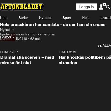
Logga in
Hem
Serier
Nyheter
Sport
Nöje
Livsstil
Hela presskåren har samlats - då ser han sin chans
Nyheter
Bjuder på show framför kamerorna
Se mer
Nyheter
•
16.04.18
•
62 sek
SE ALLA
I DAG 19:07
0:42
I DAG 12:19
Dramatiska scenen – med
Här knockas politikern p
mirakulöst slut
stranden