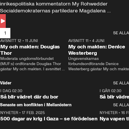
inrikespolitiska kommentatorn My Rohwedder 
Socialdemokraternas partiledare Magdalena 
Andersson till svars.
1
SE ALLA
AVSNITT 12
•
11 JUNI
26:27
AVSNITT 11
•
4 JUNI
2
My och makten: Douglas
My och makten: Denice
Thor
Westerberg
Moderata ungdomsförbundet 
Ungsvenskarnas 
(MUF:s) ordförande Douglas Thor 
förbundsordförande Denice 
gästar My och makten. I avsnittet 
Westerberg gästar My och makten.
diskuteras tonårsutvisningarna och 
avsnittet diskuteras migrationsfrå
hur Moderaterna ska locka väljare till 
och hur SD ska locka kvinnliga 
Väder
SE ALLA
valet i höst. 
väljare. 
I DAG 02:30
1:06
I GÅR 02:30
Så blir vädret där du bor
Så blir vädr
Senaste om konflikten i Mellanöstern
SE ALLA
NYHETER
•
17 FEB. 2025
0:45
NYHETER
•
16 F
500 dagar av krig i Gaza – se förödelsen
Nya vapen ti