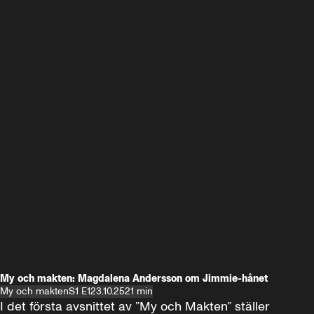
My och makten: Magdalena Andersson om Jimmie-hånet
My och makten
S1 E1
23.10.25
21 min
I det första avsnittet av ”My och Makten” ställer 